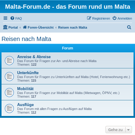
Malta-Forum.de - das Forum rund um Malta
FAQ
Registrieren
Anmelden
S
Portal
Foren-Übersicht
Reisen nach Malta
u
Reisen nach Malta
c
Forum
h
e
Anreise & Abreise
Das Forum für Fragen zur An- und Abreise nach Malta
Themen:
122
Unterkünfte
Das Forum für Fragen zu Unterkünften auf Malta (Hotel, Ferienwohnung etc.)
Themen:
115
Mobilität
Das Forum für Fragen zur Mobilität auf Malta (Mietwagen, ÖPNV, etc.)
Themen:
117
Ausflüge
Das Forum mit allen Fragen zu Ausflügen auf Malta
Themen:
112
Gehe zu