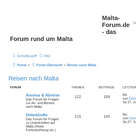
Malta-
Forum.de
- das
Forum rund um Malta
Schnellzugriff
FAQ
Portal
Foren-Übersicht
Reisen nach Malta
Reisen nach Malta
FORUM
THEMEN
BEITRÄGE
LETZTER
Anreise & Abreise
Re:
122
169
von
Dan
Das Forum für Fragen
Sa 27. J
zur An- und Abreise
nach Malta
Unterkünfte
Re:
115
145
von
Dan
Das Forum für Fragen
Sa 27. J
zu Unterkünften auf
Malta (Hotel,
Ferienwohnung etc.)