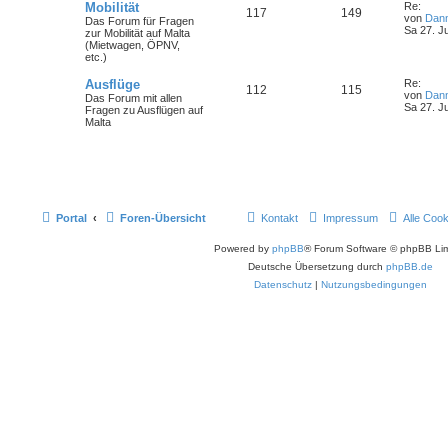
Mobilität
Re:
117
149
von
Dan
Das Forum für Fragen
Sa 27. J
zur Mobilität auf Malta
(Mietwagen, ÖPNV,
etc.)
Ausflüge
Re:
112
115
von
Dan
Das Forum mit allen
Sa 27. J
Fragen zu Ausflügen auf
Malta
Portal
Foren-Übersicht
Kontakt
Impressum
Alle Coo
Powered by
phpBB
® Forum Software © phpBB Lim
Deutsche Übersetzung durch
phpBB.de
Datenschutz
|
Nutzungsbedingungen