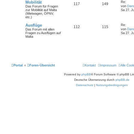
Mobilität
Re:
117
149
von
Dan
Das Forum für Fragen
zur Mobilität auf Malta
Sa 27. J
(Mietwagen, ÖPNV,
etc.)
Ausflüge
Re:
112
115
von
Dan
Das Forum mit allen
Fragen zu Ausflügen auf
Sa 27. J
Malta
Portal
Foren-Übersicht
Kontakt
Impressum
Alle Coo
Powered by
phpBB
® Forum Software © phpBB Lim
Deutsche Übersetzung durch
phpBB.de
Datenschutz
|
Nutzungsbedingungen