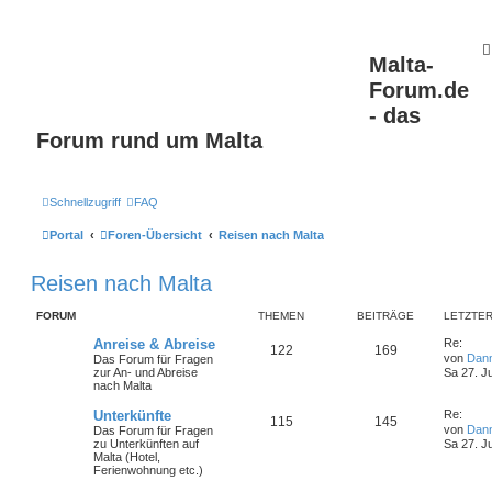
Malta-
Forum.de
- das
Forum rund um Malta
Schnellzugriff
FAQ
Portal
Foren-Übersicht
Reisen nach Malta
Reisen nach Malta
FORUM
THEMEN
BEITRÄGE
LETZTER
Anreise & Abreise
Re:
122
169
von
Dan
Das Forum für Fragen
zur An- und Abreise
Sa 27. J
nach Malta
Unterkünfte
Re:
115
145
von
Dan
Das Forum für Fragen
zu Unterkünften auf
Sa 27. J
Malta (Hotel,
Ferienwohnung etc.)