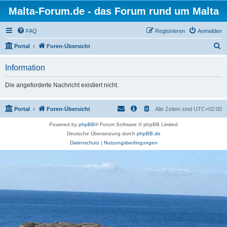
Malta-Forum.de - das Forum rund um Malta
FAQ
Registrieren
Anmelden
S
Portal
Foren-Übersicht
u
Information
c
h
Die angeforderte Nachricht existiert nicht.
e
Portal
Foren-Übersicht
Alle Zeiten sind
UTC+02:00
Powered by
phpBB
® Forum Software © phpBB Limited
Deutsche Übersetzung durch
phpBB.de
Datenschutz
|
Nutzungsbedingungen