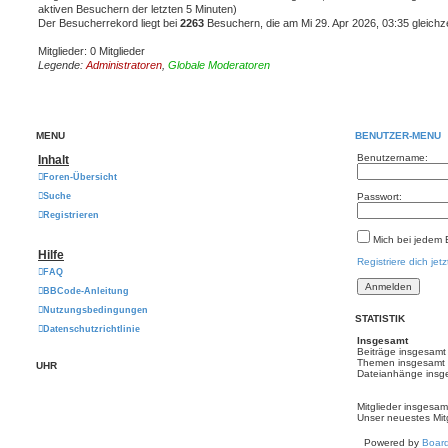
aktiven Besuchern der letzten 5 Minuten)
Der Besucherrekord liegt bei
2263
Besuchern, die am Mi 29. Apr 2026, 03:35 gleichze
Mitglieder: 0 Mitglieder
Legende:
Administratoren
,
Globale Moderatoren
MENÜ
BENUTZER-MENÜ
Benutzername:
Inhalt
Foren-Übersicht
Suche
Passwort:
Registrieren
Mich bei jedem
Hilfe
Registriere dich jetz
FAQ
BBCode-Anleitung
Nutzungsbedingungen
STATISTIK
Datenschutzrichtlinie
Insgesamt
Beiträge insgesam
Themen insgesamt
UHR
Dateianhänge insg
Mitglieder insgesa
Unser neuestes Mit
Powered by
Board