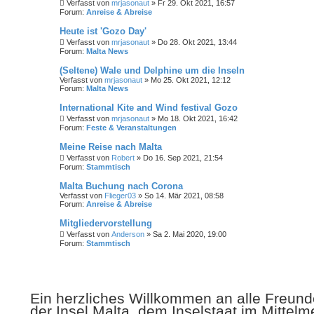
Verfasst von
mrjasonaut
» Fr 29. Okt 2021, 16:57
Forum:
Anreise & Abreise
Heute ist 'Gozo Day'
Verfasst von
mrjasonaut
» Do 28. Okt 2021, 13:44
Forum:
Malta News
(Seltene) Wale und Delphine um die Inseln
Verfasst von
mrjasonaut
» Mo 25. Okt 2021, 12:12
Forum:
Malta News
International Kite and Wind festival Gozo
Verfasst von
mrjasonaut
» Mo 18. Okt 2021, 16:42
Forum:
Feste & Veranstaltungen
Meine Reise nach Malta
Verfasst von
Robert
» Do 16. Sep 2021, 21:54
Forum:
Stammtisch
Malta Buchung nach Corona
Verfasst von
Flieger03
» So 14. Mär 2021, 08:58
Forum:
Anreise & Abreise
Mitgliedervorstellung
Verfasst von
Anderson
» Sa 2. Mai 2020, 19:00
Forum:
Stammtisch
Ein herzliches Willkommen an alle Freunde
der Insel Malta, dem Inselstaat im Mittelm