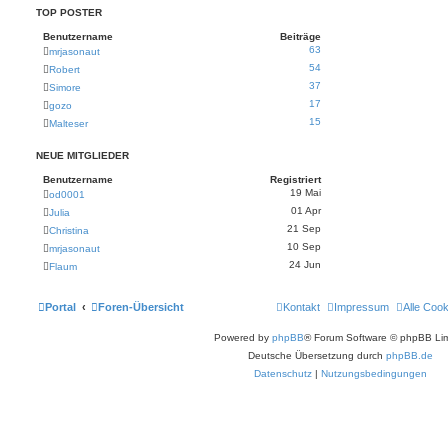
TOP POSTER
Benutzername
Beiträge
63
mrjasonaut
54
Robert
37
Simore
17
gozo
15
Malteser
NEUE MITGLIEDER
Benutzername
Registriert
19 Mai
od0001
01 Apr
Julia
21 Sep
Christina
10 Sep
mrjasonaut
24 Jun
Flaum
Portal
Foren-Übersicht
Kontakt
Impressum
Alle Coo
Powered by
phpBB
® Forum Software © phpBB Lim
Deutsche Übersetzung durch
phpBB.de
Datenschutz
|
Nutzungsbedingungen