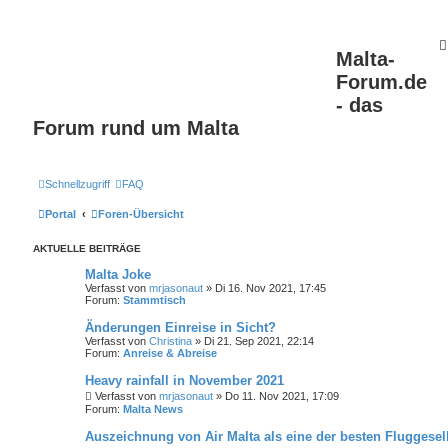
Malta-
Forum.de
- das
Forum rund um Malta
Schnellzugriff
FAQ
Portal
Foren-Übersicht
AKTUELLE BEITRÄGE
Malta Joke
Verfasst von
mrjasonaut
» Di 16. Nov 2021, 17:45
Forum:
Stammtisch
Änderungen Einreise in Sicht?
Verfasst von
Christina
» Di 21. Sep 2021, 22:14
Forum:
Anreise & Abreise
Heavy rainfall in November 2021
Verfasst von
mrjasonaut
» Do 11. Nov 2021, 17:09
Forum:
Malta News
Auszeichnung von Air Malta als eine der besten Fluggesel