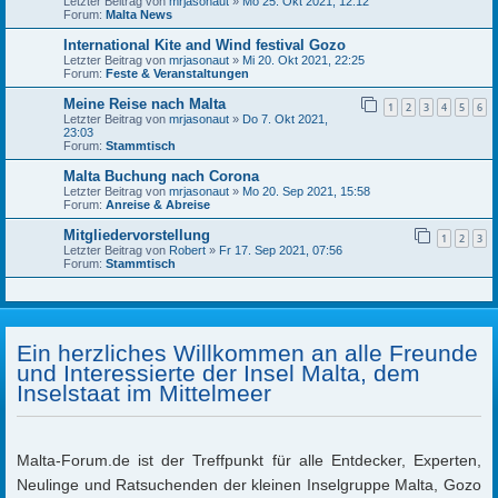
Letzter Beitrag von
mrjasonaut
»
Mo 25. Okt 2021, 12:12
Forum:
Malta News
International Kite and Wind festival Gozo
Letzter Beitrag von
mrjasonaut
»
Mi 20. Okt 2021, 22:25
Forum:
Feste & Veranstaltungen
Meine Reise nach Malta
1
2
3
4
5
6
Letzter Beitrag von
mrjasonaut
»
Do 7. Okt 2021,
23:03
Forum:
Stammtisch
Malta Buchung nach Corona
Letzter Beitrag von
mrjasonaut
»
Mo 20. Sep 2021, 15:58
Forum:
Anreise & Abreise
Mitgliedervorstellung
1
2
3
Letzter Beitrag von
Robert
»
Fr 17. Sep 2021, 07:56
Forum:
Stammtisch
Ein herzliches Willkommen an alle Freunde
und Interessierte der Insel Malta, dem
Inselstaat im Mittelmeer
Malta-Forum.de ist der Treffpunkt für alle Entdecker, Experten,
Neulinge und Ratsuchenden der kleinen Inselgruppe Malta, Gozo