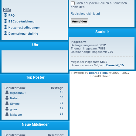
Mich bei jedem Besuch automatisch
anmelden
Hilfe
Registriere dich jetzt!
FAQ
BBCode-Anleitung
Nutzungsbedingungen
Statistik
Datenschutzrichtlinie
Insgesamt
Uhr
Beiträge insgesamt
8812
Themen insgesamt
7886
Dateianhänge insgesamt:
230
Mitglieder insgesamt
6863
Unser neuestes Mitglied:
DanielW_15
Powered by
Board3 Portal
© 2009 - 2017
Board3 Group
Top Poster
Benutzername
Beiträge
63
mrjasonaut
54
Robert
37
Simore
17
gozo
15
Malteser
Neue Mitglieder
Benutzername
Registriert