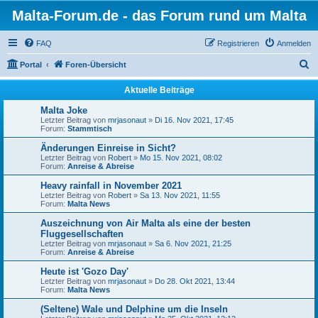
Malta-Forum.de - das Forum rund um Malta
FAQ
Registrieren
Anmelden
S
Portal
Foren-Übersicht
u
Aktuelle Beiträge
c
Malta Joke
h
Letzter Beitrag von
mrjasonaut
»
Di 16. Nov 2021, 17:45
Forum:
Stammtisch
e
Änderungen Einreise in Sicht?
Letzter Beitrag von
Robert
»
Mo 15. Nov 2021, 08:02
Forum:
Anreise & Abreise
Heavy rainfall in November 2021
Letzter Beitrag von
Robert
»
Sa 13. Nov 2021, 11:55
Forum:
Malta News
Auszeichnung von Air Malta als eine der besten
Fluggesellschaften
Letzter Beitrag von
mrjasonaut
»
Sa 6. Nov 2021, 21:25
Forum:
Anreise & Abreise
Heute ist 'Gozo Day'
Letzter Beitrag von
mrjasonaut
»
Do 28. Okt 2021, 13:44
Forum:
Malta News
(Seltene) Wale und Delphine um die Inseln