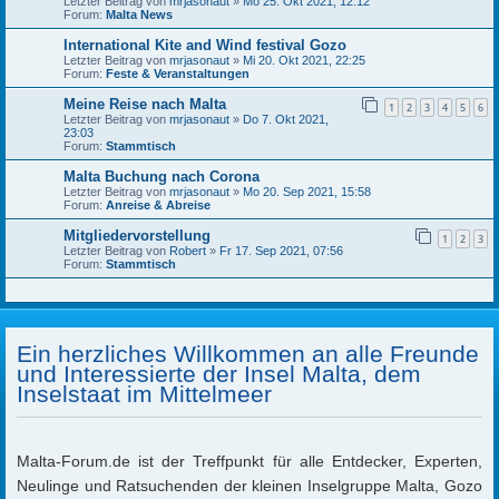
Letzter Beitrag von
mrjasonaut
»
Mo 25. Okt 2021, 12:12
Forum:
Malta News
International Kite and Wind festival Gozo
Letzter Beitrag von
mrjasonaut
»
Mi 20. Okt 2021, 22:25
Forum:
Feste & Veranstaltungen
Meine Reise nach Malta
1
2
3
4
5
6
Letzter Beitrag von
mrjasonaut
»
Do 7. Okt 2021,
23:03
Forum:
Stammtisch
Malta Buchung nach Corona
Letzter Beitrag von
mrjasonaut
»
Mo 20. Sep 2021, 15:58
Forum:
Anreise & Abreise
Mitgliedervorstellung
1
2
3
Letzter Beitrag von
Robert
»
Fr 17. Sep 2021, 07:56
Forum:
Stammtisch
Ein herzliches Willkommen an alle Freunde
und Interessierte der Insel Malta, dem
Inselstaat im Mittelmeer
Malta-Forum.de ist der Treffpunkt für alle Entdecker, Experten,
Neulinge und Ratsuchenden der kleinen Inselgruppe Malta, Gozo