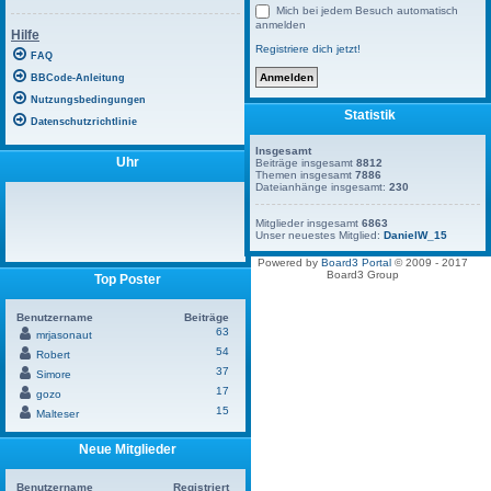
Mich bei jedem Besuch automatisch
anmelden
Hilfe
Registriere dich jetzt!
FAQ
BBCode-Anleitung
Nutzungsbedingungen
Statistik
Datenschutzrichtlinie
Insgesamt
Uhr
Beiträge insgesamt
8812
Themen insgesamt
7886
Dateianhänge insgesamt:
230
Mitglieder insgesamt
6863
Unser neuestes Mitglied:
DanielW_15
Powered by
Board3 Portal
© 2009 - 2017
Board3 Group
Top Poster
Benutzername
Beiträge
63
mrjasonaut
54
Robert
37
Simore
17
gozo
15
Malteser
Neue Mitglieder
Benutzername
Registriert