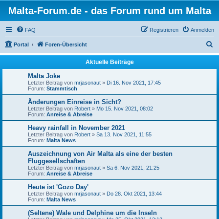
Malta-Forum.de - das Forum rund um Malta
FAQ
Registrieren
Anmelden
S
Portal
Foren-Übersicht
u
Aktuelle Beiträge
c
Malta Joke
h
Letzter Beitrag von
mrjasonaut
»
Di 16. Nov 2021, 17:45
Forum:
Stammtisch
e
Änderungen Einreise in Sicht?
Letzter Beitrag von
Robert
»
Mo 15. Nov 2021, 08:02
Forum:
Anreise & Abreise
Heavy rainfall in November 2021
Letzter Beitrag von
Robert
»
Sa 13. Nov 2021, 11:55
Forum:
Malta News
Auszeichnung von Air Malta als eine der besten
Fluggesellschaften
Letzter Beitrag von
mrjasonaut
»
Sa 6. Nov 2021, 21:25
Forum:
Anreise & Abreise
Heute ist 'Gozo Day'
Letzter Beitrag von
mrjasonaut
»
Do 28. Okt 2021, 13:44
Forum:
Malta News
(Seltene) Wale und Delphine um die Inseln