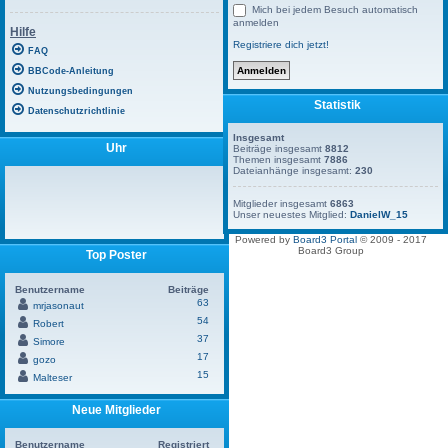
Mich bei jedem Besuch automatisch
anmelden
Hilfe
Registriere dich jetzt!
FAQ
BBCode-Anleitung
Nutzungsbedingungen
Statistik
Datenschutzrichtlinie
Insgesamt
Uhr
Beiträge insgesamt
8812
Themen insgesamt
7886
Dateianhänge insgesamt:
230
Mitglieder insgesamt
6863
Unser neuestes Mitglied:
DanielW_15
Powered by
Board3 Portal
© 2009 - 2017
Board3 Group
Top Poster
Benutzername
Beiträge
63
mrjasonaut
54
Robert
37
Simore
17
gozo
15
Malteser
Neue Mitglieder
Benutzername
Registriert