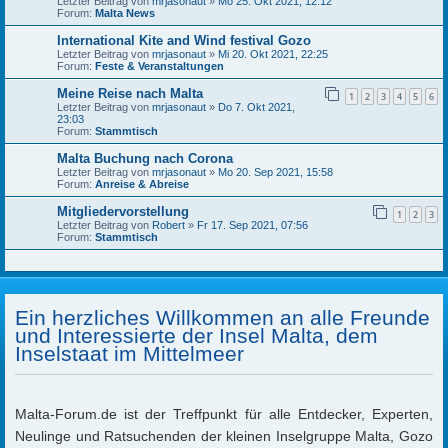
Letzter Beitrag von
mrjasonaut
»
Mo 25. Okt 2021, 12:12
Forum:
Malta News
International Kite and Wind festival Gozo
Letzter Beitrag von
mrjasonaut
»
Mi 20. Okt 2021, 22:25
Forum:
Feste & Veranstaltungen
Meine Reise nach Malta
1
2
3
4
5
6
Letzter Beitrag von
mrjasonaut
»
Do 7. Okt 2021,
23:03
Forum:
Stammtisch
Malta Buchung nach Corona
Letzter Beitrag von
mrjasonaut
»
Mo 20. Sep 2021, 15:58
Forum:
Anreise & Abreise
Mitgliedervorstellung
1
2
3
Letzter Beitrag von
Robert
»
Fr 17. Sep 2021, 07:56
Forum:
Stammtisch
Ein herzliches Willkommen an alle Freunde
und Interessierte der Insel Malta, dem
Inselstaat im Mittelmeer
Malta-Forum.de ist der Treffpunkt für alle Entdecker, Experten,
Neulinge und Ratsuchenden der kleinen Inselgruppe Malta, Gozo