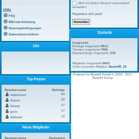
Mich bei jedem Besuch automatisch
anmelden
Hilfe
Registriere dich jetzt!
FAQ
BBCode-Anleitung
Nutzungsbedingungen
Statistik
Datenschutzrichtlinie
Insgesamt
Uhr
Beiträge insgesamt
8812
Themen insgesamt
7886
Dateianhänge insgesamt:
230
Mitglieder insgesamt
6863
Unser neuestes Mitglied:
DanielW_15
Powered by
Board3 Portal
© 2009 - 2017
Board3 Group
Top Poster
Benutzername
Beiträge
63
mrjasonaut
54
Robert
37
Simore
17
gozo
15
Malteser
Neue Mitglieder
Benutzername
Registriert