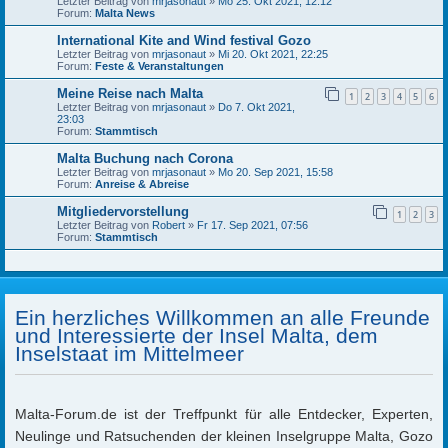
Letzter Beitrag von
mrjasonaut
»
Mo 25. Okt 2021, 12:12
Forum:
Malta News
International Kite and Wind festival Gozo
Letzter Beitrag von
mrjasonaut
»
Mi 20. Okt 2021, 22:25
Forum:
Feste & Veranstaltungen
Meine Reise nach Malta
1
2
3
4
5
6
Letzter Beitrag von
mrjasonaut
»
Do 7. Okt 2021,
23:03
Forum:
Stammtisch
Malta Buchung nach Corona
Letzter Beitrag von
mrjasonaut
»
Mo 20. Sep 2021, 15:58
Forum:
Anreise & Abreise
Mitgliedervorstellung
1
2
3
Letzter Beitrag von
Robert
»
Fr 17. Sep 2021, 07:56
Forum:
Stammtisch
Ein herzliches Willkommen an alle Freunde
und Interessierte der Insel Malta, dem
Inselstaat im Mittelmeer
Malta-Forum.de ist der Treffpunkt für alle Entdecker, Experten,
Neulinge und Ratsuchenden der kleinen Inselgruppe Malta, Gozo