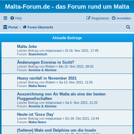
Malta-Forum.de - das Forum rund um Malta
FAQ
Registrieren
Anmelden
S
Portal
Foren-Übersicht
u
Aktuelle Beiträge
c
Malta Joke
h
Letzter Beitrag von
mrjasonaut
»
Di 16. Nov 2021, 17:45
Forum:
Stammtisch
e
Änderungen Einreise in Sicht?
Letzter Beitrag von
Robert
»
Mo 15. Nov 2021, 08:02
Forum:
Anreise & Abreise
Heavy rainfall in November 2021
Letzter Beitrag von
Robert
»
Sa 13. Nov 2021, 11:55
Forum:
Malta News
Auszeichnung von Air Malta als eine der besten
Fluggesellschaften
Letzter Beitrag von
mrjasonaut
»
Sa 6. Nov 2021, 21:25
Forum:
Anreise & Abreise
Heute ist 'Gozo Day'
Letzter Beitrag von
mrjasonaut
»
Do 28. Okt 2021, 13:44
Forum:
Malta News
(Seltene) Wale und Delphine um die Inseln