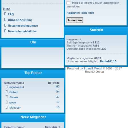
Mich bei jedem Besuch automatisch
anmelden
Hilfe
Registriere dich jetzt!
FAQ
BBCode-Anleitung
Nutzungsbedingungen
Statistik
Datenschutzrichtlinie
Insgesamt
Uhr
Beiträge insgesamt
8812
Themen insgesamt
7886
Dateianhänge insgesamt:
230
Mitglieder insgesamt
6863
Unser neuestes Mitglied:
DanielW_15
Powered by
Board3 Portal
© 2009 - 2017
Board3 Group
Top Poster
Benutzername
Beiträge
63
mrjasonaut
54
Robert
37
Simore
17
gozo
15
Malteser
Neue Mitglieder
Benutzername
Registriert