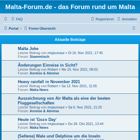
Malta-Forum.de - das Forum rund um Malta
FAQ
Registrieren
Anmelden
S
Portal
Foren-Übersicht
u
Aktuelle Beiträge
c
Malta Joke
h
Letzter Beitrag von
mrjasonaut
»
Di 16. Nov 2021, 17:45
Forum:
Stammtisch
e
Änderungen Einreise in Sicht?
Letzter Beitrag von
Robert
»
Mo 15. Nov 2021, 08:02
Forum:
Anreise & Abreise
Heavy rainfall in November 2021
Letzter Beitrag von
Robert
»
Sa 13. Nov 2021, 11:55
Forum:
Malta News
Auszeichnung von Air Malta als eine der besten
Fluggesellschaften
Letzter Beitrag von
mrjasonaut
»
Sa 6. Nov 2021, 21:25
Forum:
Anreise & Abreise
Heute ist 'Gozo Day'
Letzter Beitrag von
mrjasonaut
»
Do 28. Okt 2021, 13:44
Forum:
Malta News
(Seltene) Wale und Delphine um die Inseln