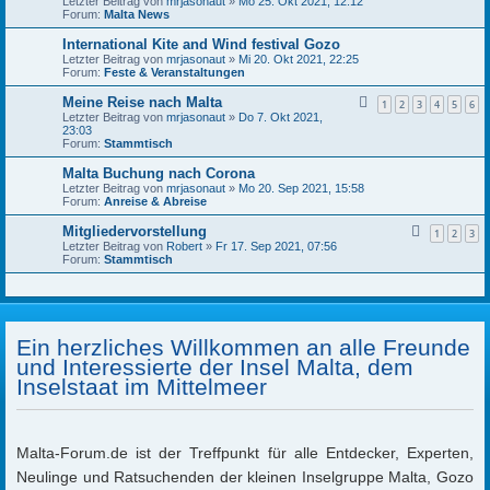
Letzter Beitrag von
mrjasonaut
»
Mo 25. Okt 2021, 12:12
Forum:
Malta News
International Kite and Wind festival Gozo
Letzter Beitrag von
mrjasonaut
»
Mi 20. Okt 2021, 22:25
Forum:
Feste & Veranstaltungen
Meine Reise nach Malta
1
2
3
4
5
6
Letzter Beitrag von
mrjasonaut
»
Do 7. Okt 2021,
23:03
Forum:
Stammtisch
Malta Buchung nach Corona
Letzter Beitrag von
mrjasonaut
»
Mo 20. Sep 2021, 15:58
Forum:
Anreise & Abreise
Mitgliedervorstellung
1
2
3
Letzter Beitrag von
Robert
»
Fr 17. Sep 2021, 07:56
Forum:
Stammtisch
Ein herzliches Willkommen an alle Freunde
und Interessierte der Insel Malta, dem
Inselstaat im Mittelmeer
Malta-Forum.de ist der Treffpunkt für alle Entdecker, Experten,
Neulinge und Ratsuchenden der kleinen Inselgruppe Malta, Gozo