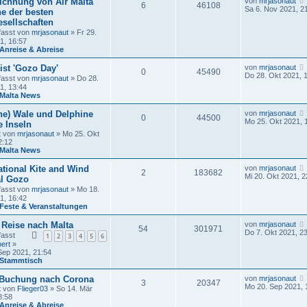
ichnung von Air Malta
von
mrjasonaut
r
6
46108
a
Sa 6. Nov 2021, 2
B
ne der besten
g
e
sellschaften
i
fasst von
mrjasonaut
» Fr 29.
t
1, 16:57
r
Anreise & Abreise
a
g
ist 'Gozo Day'
von
mrjasonaut
0
45490
Do 28. Okt 2021, 
fasst von
mrjasonaut
» Do 28.
1, 13:44
Malta News
ne) Wale und Delphine
von
mrjasonaut
0
44500
Mo 25. Okt 2021, 
e Inseln
t von
mrjasonaut
» Mo 25. Okt
2:12
Malta News
ational Kite and Wind
von
mrjasonaut
2
183682
Mi 20. Okt 2021, 2
al Gozo
fasst von
mrjasonaut
» Mo 18.
1, 16:42
Feste & Veranstaltungen
 Reise nach Malta
von
mrjasonaut
54
301971
Do 7. Okt 2021, 2
fasst
1
2
3
4
5
6
ert
»
Sep 2021, 21:54
Stammtisch
 Buchung nach Corona
von
mrjasonaut
3
20347
Mo 20. Sep 2021, 
t von
Flieger03
» So 14. Mär
8:58
Anreise & Abreise