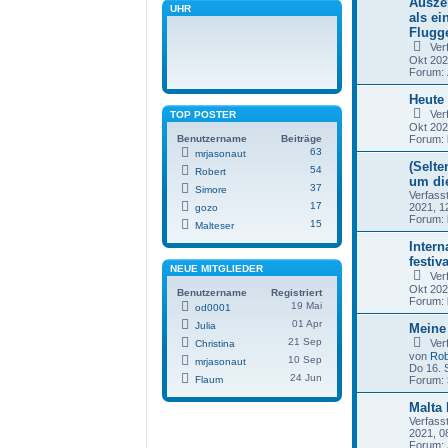
Ausze
UHR
als ei
Flugge
Ver
Okt 202
Forum:
Heute 
Ver
TOP POSTER
Okt 202
Benutzername
Beiträge
Forum:
63
mrjasonaut
(Selte
54
Robert
um di
37
Simore
Verfass
17
2021, 1
gozo
Forum:
15
Malteser
Intern
festiv
NEUE MITGLIEDER
Ver
Okt 202
Benutzername
Registriert
Forum:
19 Mai
od0001
01 Apr
Julia
Meine
21 Sep
Ver
Christina
von
Rob
10 Sep
mrjasonaut
Do 16. 
24 Jun
Flaum
Forum:
Malta
Verfass
2021, 0
Forum: