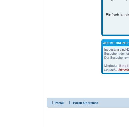
Einfach koste
WER IST ONLINE?
Insgesamt sind
6
Besuchern der let
Der Besucherreko
Mitglieder:
Bing [
Legende:
Adminis
Portal
Foren-Übersicht