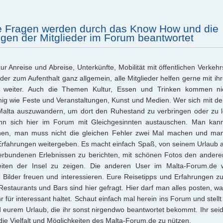
re Fragen werden durch das Know How und die
gen der Mitglieder im Forum beantwortet
r Anreise und Abreise, Unterkünfte, Mobilität mit öffentlichen Verkehr
er zum Aufenthalt ganz allgemein, alle Mitglieder helfen gerne mit ihr
 weiter. Auch die Themen Kultur, Essen und Trinken kommen ni
ig wie Feste und Veranstaltungen, Kunst und Medien. Wer sich mit 
 Malta auszuwandern, um dort den Ruhestand zu verbringen oder zu 
ann sich hier im Forum mit Gleichgesinnten austauschen. Man ka
nen, man muss nicht die gleichen Fehler zwei Mal machen und ma
rfahrungen weitergeben. Es macht einfach Spaß, von seinem Urlaub a
erbundenen Erlebnissen zu berichten, mit schönen Fotos den anderen
iten der Insel zu zeigen. Die anderen User im Malta-Forum.de
 Bilder freuen und interessieren. Eure Reisetipps und Erfahrungen z
estaurants und Bars sind hier gefragt. Hier darf man alles posten, 
r für interessant haltet. Schaut einfach mal herein ins Forum und stell
 eurem Urlaub, die ihr sonst nirgendwo beantwortet bekommt. Ihr seid 
die Vielfalt und Möglichkeiten des Malta-Forum.de zu nützen.