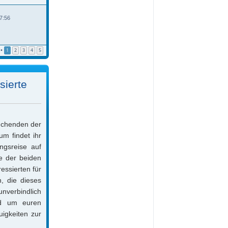
s
t
t
r
e
a
7:56
r
g
B
e
i
t
•
1
2
3
4
5
r
a
g
sierte
suchenden der
m findet ihr
ngsreise auf
ne der beiden
essierten für
, die dieses
unverbindlich
nd um euren
uigkeiten zur