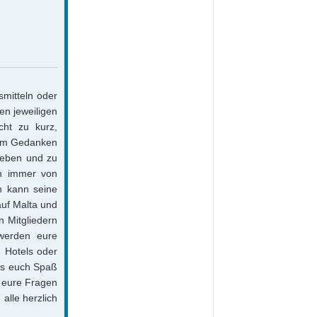
smitteln oder
en jeweiligen
cht zu kurz,
dem Gedanken
leben und zu
nn immer von
n kann seine
uf Malta und
 Mitgliedern
 werden eure
u Hotels oder
was euch Spaß
t eure Fragen
alle herzlich