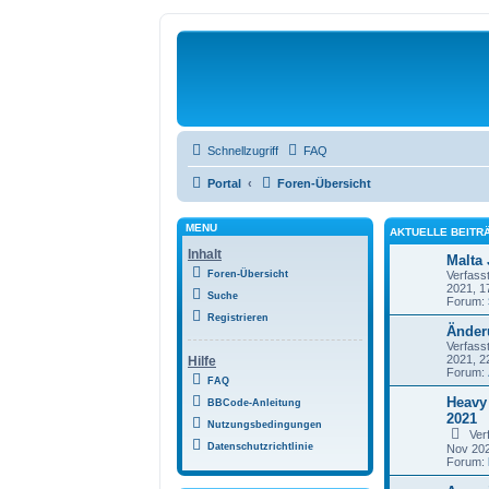
Schnellzugriff
FAQ
Portal
Foren-Übersicht
MENÜ
AKTUELLE BEITR
Inhalt
Malta
Foren-Übersicht
Verfass
2021, 1
Suche
Forum:
Registrieren
Änder
Verfass
2021, 2
Hilfe
Forum:
FAQ
Heavy 
BBCode-Anleitung
2021
Nutzungsbedingungen
Ver
Datenschutzrichtlinie
Nov 202
Forum: