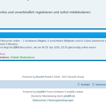
nlos und unverbindlich registrieren und sofort mitdiskutieren.
2
Besucher online :: 1 sichtbares Mitglied, 0 unsichtbare Mitglieder und 61 Gäste (basierend 
zten 5 Minuten)
rd liegt bei
2263
Besuchern, die am Mi 29. Apr 2026, 03:35 gleichzeitig online waren.
Bot]
tratoren
,
Globale Moderatoren
Powered by
Board3 Portal
© 2009 - 2017 Board3 Group
Kontakt
Impress
Powered by
phpBB
® Forum Software © phpBB Limited
Deutsche Übersetzung durch
phpBB.de
Datenschutz
|
Nutzungsbedingungen