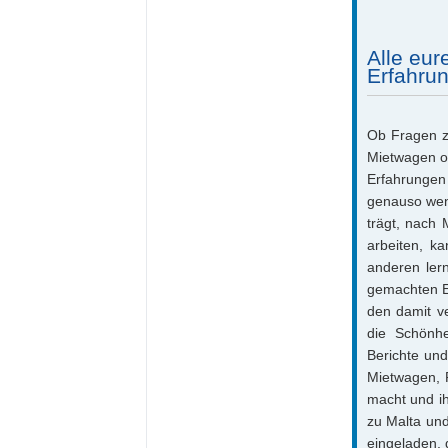
Alle eu
Erfahrun
Ob Fragen zu
Mietwagen od
Erfahrungen
genauso wen
trägt, nach
arbeiten, k
anderen ler
gemachten E
den damit v
die Schönhe
Berichte und
Mietwagen, R
macht und ih
zu Malta und
eingeladen, 