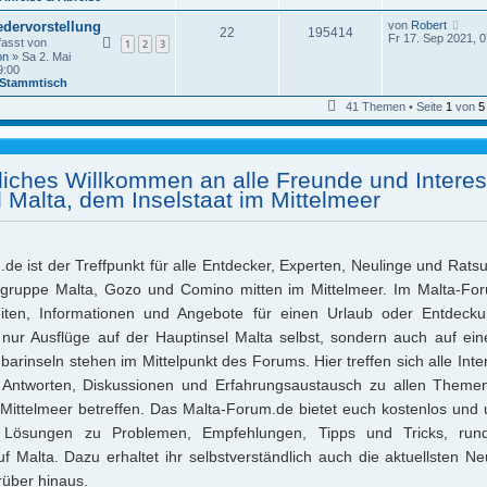
N
edervorstellung
von
Robert
22
195414
e
Fr 17. Sep 2021, 0
fasst von
1
2
3
u
on
» Sa 2. Mai
e
9:00
s
Stammtisch
t
e
41 Themen • Seite
1
von
5
r
B
e
i
t
liches Willkommen an alle Freunde und Interes
r
a
l Malta, dem Inselstaat im Mittelmeer
g
de ist der Treffpunkt für alle Entdecker, Experten, Neulinge und Rat
elgruppe Malta, Gozo und Comino mitten im Mittelmeer. Im Malta-Foru
eiten, Informationen und Angebote für einen Urlaub oder Entdecku
 nur Ausflüge auf der Hauptinsel Malta selbst, sondern auch auf ei
barinseln stehen im Mittelpunkt des Forums. Hier treffen sich alle Inter
Antworten, Diskussionen und Erfahrungsaustausch zu allen Themen
Mittelmeer betreffen. Das Malta-Forum.de bietet euch kostenlos und 
 Lösungen zu Problemen, Empfehlungen, Tipps und Tricks, ru
uf Malta. Dazu erhaltet ihr selbstverständlich auch die aktuellsten Ne
rüber hinaus.