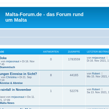
Malta-Forum.de - das Forum rund
um Malta
ÄGE
ANTWORTEN
ZUGRIFFE
LETZTER BEITRA
 Joke
von
mrjasonaut
0
1783559
Di 16. Nov 2021, 1
t von
mrjasonaut
» Di 16. Nov
7:45
Stammtisch
N
ungen Einreise in Sicht?
von
Robert
8
44165
e
Mo 15. Nov 2021, 
t von
Christina
» Di 21. Sep
u
2:14
e
Anreise & Abreise
s
t
N
rainfall in November
von
Robert
1
52276
e
e
Sa 13. Nov 2021, 
r
u
B
fasst von
mrjasonaut
» Do 11.
e
e
1, 17:09
s
i
Malta News
t
t
e
r