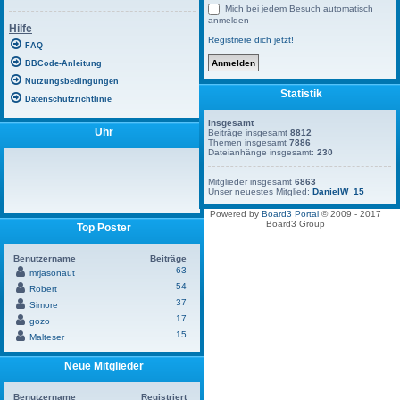
Mich bei jedem Besuch automatisch
anmelden
Hilfe
Registriere dich jetzt!
FAQ
BBCode-Anleitung
Nutzungsbedingungen
Statistik
Datenschutzrichtlinie
Insgesamt
Uhr
Beiträge insgesamt
8812
Themen insgesamt
7886
Dateianhänge insgesamt:
230
Mitglieder insgesamt
6863
Unser neuestes Mitglied:
DanielW_15
Powered by
Board3 Portal
© 2009 - 2017
Board3 Group
Top Poster
Benutzername
Beiträge
63
mrjasonaut
54
Robert
37
Simore
17
gozo
15
Malteser
Neue Mitglieder
Benutzername
Registriert