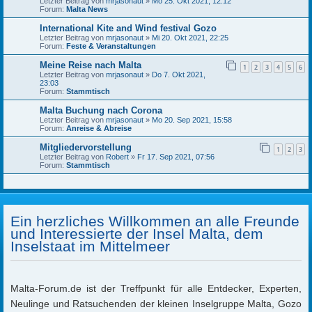
Letzter Beitrag von
mrjasonaut
»
Mo 25. Okt 2021, 12:12
Forum:
Malta News
International Kite and Wind festival Gozo
Letzter Beitrag von
mrjasonaut
»
Mi 20. Okt 2021, 22:25
Forum:
Feste & Veranstaltungen
Meine Reise nach Malta
1
2
3
4
5
6
Letzter Beitrag von
mrjasonaut
»
Do 7. Okt 2021,
23:03
Forum:
Stammtisch
Malta Buchung nach Corona
Letzter Beitrag von
mrjasonaut
»
Mo 20. Sep 2021, 15:58
Forum:
Anreise & Abreise
Mitgliedervorstellung
1
2
3
Letzter Beitrag von
Robert
»
Fr 17. Sep 2021, 07:56
Forum:
Stammtisch
Ein herzliches Willkommen an alle Freunde
und Interessierte der Insel Malta, dem
Inselstaat im Mittelmeer
Malta-Forum.de ist der Treffpunkt für alle Entdecker, Experten,
Neulinge und Ratsuchenden der kleinen Inselgruppe Malta, Gozo