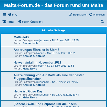
Malta-Forum.de - das Forum rund um Malta
FAQ
Registrieren
Anmelden
S
Portal
Foren-Übersicht
u
Aktuelle Beiträge
c
Malta Joke
h
Letzter Beitrag von
mrjasonaut
»
Di 16. Nov 2021, 17:45
Forum:
Stammtisch
e
Änderungen Einreise in Sicht?
Letzter Beitrag von
Robert
»
Mo 15. Nov 2021, 08:02
Forum:
Anreise & Abreise
Heavy rainfall in November 2021
Letzter Beitrag von
Robert
»
Sa 13. Nov 2021, 11:55
Forum:
Malta News
Auszeichnung von Air Malta als eine der besten
Fluggesellschaften
Letzter Beitrag von
mrjasonaut
»
Sa 6. Nov 2021, 21:25
Forum:
Anreise & Abreise
Heute ist 'Gozo Day'
Letzter Beitrag von
mrjasonaut
»
Do 28. Okt 2021, 13:44
Forum:
Malta News
(Seltene) Wale und Delphine um die Inseln