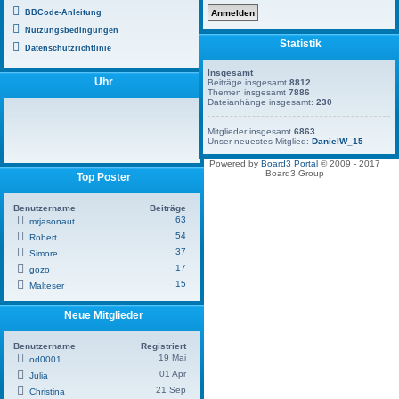
BBCode-Anleitung
Nutzungsbedingungen
Statistik
Datenschutzrichtlinie
Insgesamt
Uhr
Beiträge insgesamt
8812
Themen insgesamt
7886
Dateianhänge insgesamt:
230
Mitglieder insgesamt
6863
Unser neuestes Mitglied:
DanielW_15
Powered by
Board3 Portal
© 2009 - 2017
Board3 Group
Top Poster
Benutzername
Beiträge
63
mrjasonaut
54
Robert
37
Simore
17
gozo
15
Malteser
Neue Mitglieder
Benutzername
Registriert
19 Mai
od0001
01 Apr
Julia
21 Sep
Christina