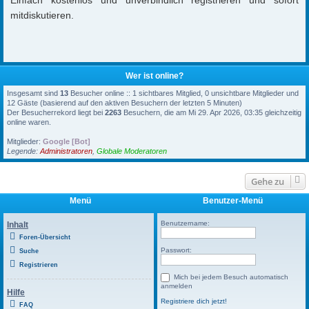
mitdiskutieren.
Wer ist online?
Insgesamt sind
13
Besucher online :: 1 sichtbares Mitglied, 0 unsichtbare Mitglieder und
12 Gäste (basierend auf den aktiven Besuchern der letzten 5 Minuten)
Der Besucherrekord liegt bei
2263
Besuchern, die am Mi 29. Apr 2026, 03:35 gleichzeitig
online waren.
Mitglieder:
Google [Bot]
Legende:
Administratoren
,
Globale Moderatoren
Gehe zu
Menü
Benutzer-Menü
Benutzername:
Inhalt
Foren-Übersicht
Passwort:
Suche
Registrieren
Mich bei jedem Besuch automatisch
anmelden
Hilfe
Registriere dich jetzt!
FAQ