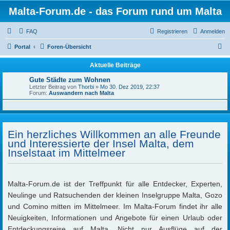
Malta-Forum.de - das Forum rund um Malta
FAQ
Registrieren
Anmelden
S
Portal
Foren-Übersicht
u
Aktuelle Beiträge
c
Gute Städte zum Wohnen
h
Letzter Beitrag von
Thorbi
»
Mo 30. Dez 2019, 22:37
Forum:
Auswandern nach Malta
e
Ein herzliches Willkommen an alle Freunde
und Interessierte der Insel Malta, dem
Inselstaat im Mittelmeer
Malta-Forum.de ist der Treffpunkt für alle Entdecker, Experten,
Neulinge und Ratsuchenden der kleinen Inselgruppe Malta, Gozo
und Comino mitten im Mittelmeer. Im Malta-Forum findet ihr alle
Neuigkeiten, Informationen und Angebote für einen Urlaub oder
Entdeckungsreise auf Malta. Nicht nur Ausflüge auf der