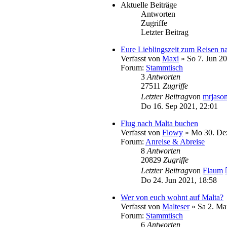
Aktuelle Beiträge
Antworten
Zugriffe
Letzter Beitrag
Eure Lieblingszeit zum Reisen n
Verfasst von
Maxi
» So 7. Jun 20
Forum:
Stammtisch
3
Antworten
27511
Zugriffe
Letzter Beitrag
von
mrjaso
Do 16. Sep 2021, 22:01
Flug nach Malta buchen
Verfasst von
Flowy
» Mo 30. Dez
Forum:
Anreise & Abreise
8
Antworten
20829
Zugriffe
Letzter Beitrag
von
Flaum
Do 24. Jun 2021, 18:58
Wer von euch wohnt auf Malta?
Verfasst von
Malteser
» Sa 2. Ma
Forum:
Stammtisch
6
Antworten