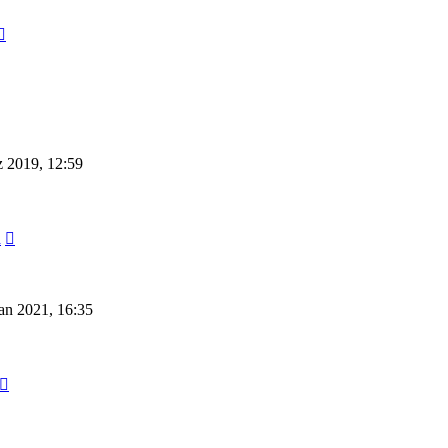
Neuester
Beitrag
 2019, 12:59
Neuester
a
Beitrag
an 2021, 16:35
Neuester
Beitrag