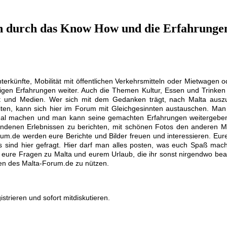
n durch das Know How und die Erfahrungen
erkünfte, Mobilität mit öffentlichen Verkehrsmitteln oder Mietwagen o
eiligen Erfahrungen weiter. Auch die Themen Kultur, Essen und Trink
st und Medien. Wer sich mit dem Gedanken trägt, nach Malta aus
iten, kann sich hier im Forum mit Gleichgesinnten austauschen. M
 Mal machen und man kann seine gemachten Erfahrungen weitergebe
ndenen Erlebnissen zu berichten, mit schönen Fotos den anderen Mit
um.de werden eure Berichte und Bilder freuen und interessieren. Eur
sind hier gefragt. Hier darf man alles posten, was euch Spaß macht 
t eure Fragen zu Malta und eurem Urlaub, die ihr sonst nirgendwo bean
iten des Malta-Forum.de zu nützen.
strieren und sofort mitdiskutieren.