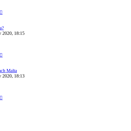
Neuester
Beitrag
a?
 2020, 18:15
Neuester
Beitrag
ach Malta
 2020, 18:13
Neuester
Beitrag