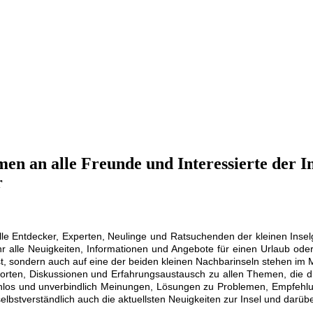
en an alle Freunde und Interessierte der I
r
 alle Entdecker, Experten, Neulinge und Ratsuchenden der kleinen Ins
hr alle Neuigkeiten, Informationen und Angebote für einen Urlaub ode
t, sondern auch auf eine der beiden kleinen Nachbarinseln stehen im M
tworten, Diskussionen und Erfahrungsaustausch zu allen Themen, die di
nlos und unverbindlich Meinungen, Lösungen zu Problemen, Empfehlu
selbstverständlich auch die aktuellsten Neuigkeiten zur Insel und darüb