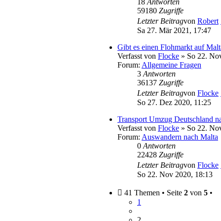
18
Antworten
59180
Zugriffe
Letzter Beitrag
von
Robert
Sa 27. Mär 2021, 17:47
Gibt es einen Flohmarkt auf Malt
Verfasst von
Flocke
» So 22. Nov
Forum:
Allgemeine Fragen
3
Antworten
36137
Zugriffe
Letzter Beitrag
von
Flocke
So 27. Dez 2020, 11:25
Transport Umzug Deutschland n
Verfasst von
Flocke
» So 22. Nov
Forum:
Auswandern nach Malta
0
Antworten
22428
Zugriffe
Letzter Beitrag
von
Flocke
So 22. Nov 2020, 18:13
41 Themen • Seite
2
von
5
•
1
2