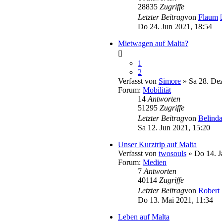
28835
Zugriffe
Letzter Beitrag
von
Flaum
Do 24. Jun 2021, 18:54
Mietwagen auf Malta?
1
2
Verfasst von
Simore
» Sa 28. Dez
Forum:
Mobilität
14
Antworten
51295
Zugriffe
Letzter Beitrag
von
Belind
Sa 12. Jun 2021, 15:20
Unser Kurztrip auf Malta
Verfasst von
twosouls
» Do 14. J
Forum:
Medien
7
Antworten
40114
Zugriffe
Letzter Beitrag
von
Robert
Do 13. Mai 2021, 11:34
Leben auf Malta