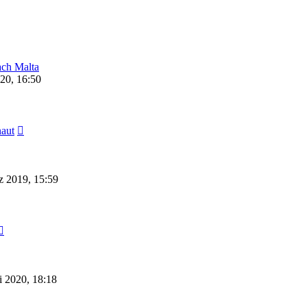
ach Malta
20, 16:50
Neuester
naut
Beitrag
 2019, 15:59
Neuester
Beitrag
i 2020, 18:18