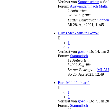
Verfasst von
Sonnenschein
» So 
Forum:
Auswandern nach Malta
2
Antworten
32954
Zugriffe
Letzter Beitrag
von
Sonnen
Mi 28. Apr 2021, 11:45
Gutes Steakhaus in Gozo?
1
2
Verfasst von
gozo
» Do 14. Jan 2
Forum:
Stammtisch
12
Antworten
54902
Zugriffe
Letzter Beitrag
von
MLAUr
So 25. Apr 2021, 12:49
Eure Mobilfunktarife
1
2
Verfasst von
gozo
» Do 7. Jan 20
Forum:
Stammtisch