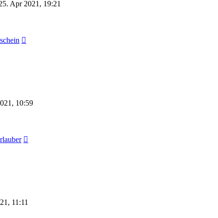
25. Apr 2021, 19:21
Neuester
schein
Beitrag
021, 10:59
Neuester
lauber
Beitrag
21, 11:11