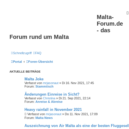
Malta-
Forum.de
- das
Forum rund um Malta
Schnellzugriff
FAQ
Portal
Foren-Übersicht
AKTUELLE BEITRÄGE
Malta Joke
Verfasst von
mrjasonaut
» Di 16. Nov 2021, 17:45
Forum:
Stammtisch
Änderungen Einreise in Sicht?
Verfasst von
Christina
» Di 21. Sep 2021, 22:14
Forum:
Anreise & Abreise
Heavy rainfall in November 2021
Verfasst von
mrjasonaut
» Do 11. Nov 2021, 17:09
Forum:
Malta News
Auszeichnung von Air Malta als eine der besten Fluggesel