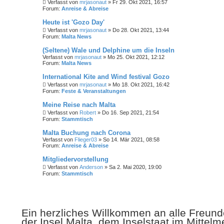
Verfasst von
mrjasonaut
» Fr 29. Okt 2021, 16:57
Forum:
Anreise & Abreise
Heute ist 'Gozo Day'
Verfasst von
mrjasonaut
» Do 28. Okt 2021, 13:44
Forum:
Malta News
(Seltene) Wale und Delphine um die Inseln
Verfasst von
mrjasonaut
» Mo 25. Okt 2021, 12:12
Forum:
Malta News
International Kite and Wind festival Gozo
Verfasst von
mrjasonaut
» Mo 18. Okt 2021, 16:42
Forum:
Feste & Veranstaltungen
Meine Reise nach Malta
Verfasst von
Robert
» Do 16. Sep 2021, 21:54
Forum:
Stammtisch
Malta Buchung nach Corona
Verfasst von
Flieger03
» So 14. Mär 2021, 08:58
Forum:
Anreise & Abreise
Mitgliedervorstellung
Verfasst von
Anderson
» Sa 2. Mai 2020, 19:00
Forum:
Stammtisch
Ein herzliches Willkommen an alle Freunde
der Insel Malta, dem Inselstaat im Mittelm