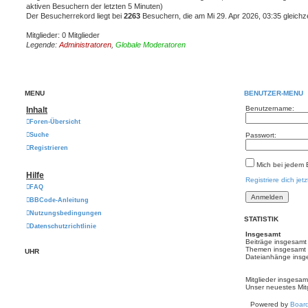
aktiven Besuchern der letzten 5 Minuten)
Der Besucherrekord liegt bei
2263
Besuchern, die am Mi 29. Apr 2026, 03:35 gleichze
Mitglieder: 0 Mitglieder
Legende:
Administratoren
,
Globale Moderatoren
MENÜ
BENUTZER-MENÜ
Benutzername:
Inhalt
Foren-Übersicht
Suche
Passwort:
Registrieren
Mich bei jedem
Hilfe
Registriere dich jetz
FAQ
BBCode-Anleitung
Nutzungsbedingungen
STATISTIK
Datenschutzrichtlinie
Insgesamt
Beiträge insgesam
Themen insgesamt
UHR
Dateianhänge insg
Mitglieder insgesa
Unser neuestes Mit
Powered by
Board