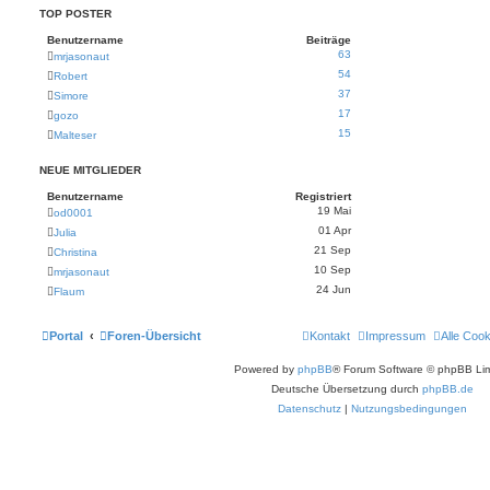
TOP POSTER
Benutzername
Beiträge
63
mrjasonaut
54
Robert
37
Simore
17
gozo
15
Malteser
NEUE MITGLIEDER
Benutzername
Registriert
19 Mai
od0001
01 Apr
Julia
21 Sep
Christina
10 Sep
mrjasonaut
24 Jun
Flaum
Portal
Foren-Übersicht
Kontakt
Impressum
Alle Coo
Powered by
phpBB
® Forum Software © phpBB Lim
Deutsche Übersetzung durch
phpBB.de
Datenschutz
|
Nutzungsbedingungen