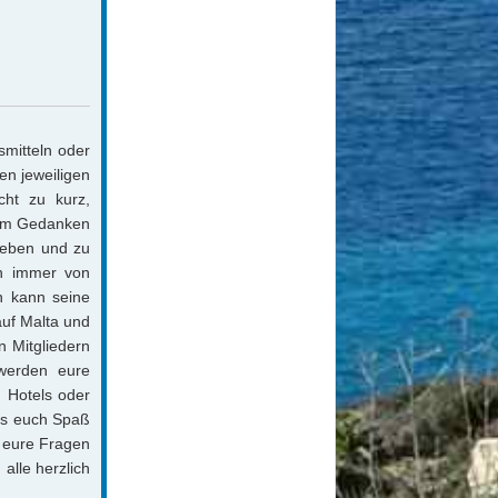
smitteln oder
en jeweiligen
cht zu kurz,
dem Gedanken
leben und zu
nn immer von
n kann seine
uf Malta und
 Mitgliedern
 werden eure
u Hotels oder
was euch Spaß
t eure Fragen
alle herzlich