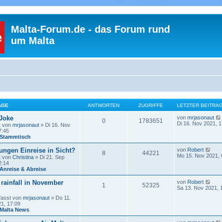
Malta-Forum.de - das Forum rund
um Malta
ÄGE
ANTWORTEN
ZUGRIFFE
LETZTER BEITRA
 Joke
von
mrjasonaut
0
1783651
Di 16. Nov 2021, 1
t von
mrjasonaut
» Di 16. Nov
7:45
Stammtisch
N
ungen Einreise in Sicht?
von
Robert
8
44221
e
Mo 15. Nov 2021, 
t von
Christina
» Di 21. Sep
u
2:14
e
Anreise & Abreise
s
t
N
rainfall in November
von
Robert
1
52325
e
e
Sa 13. Nov 2021, 
r
u
B
fasst von
mrjasonaut
» Do 11.
e
e
1, 17:09
s
i
Malta News
t
t
e
r