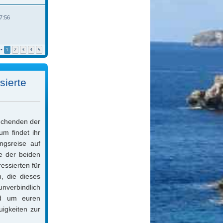
s
t
t
r
e
a
7:56
r
g
B
e
i
t
•
1
2
3
4
5
r
a
g
sierte
suchenden der
m findet ihr
ngsreise auf
ne der beiden
essierten für
, die dieses
unverbindlich
nd um euren
uigkeiten zur