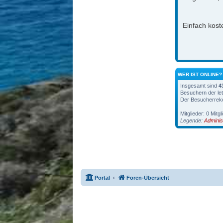
Einfach koste
WER IST ONLINE?
Insgesamt sind
4
Besuchern der let
Der Besucherreko
Mitglieder: 0 Mitgl
Legende:
Adminis
Portal
Foren-Übersicht