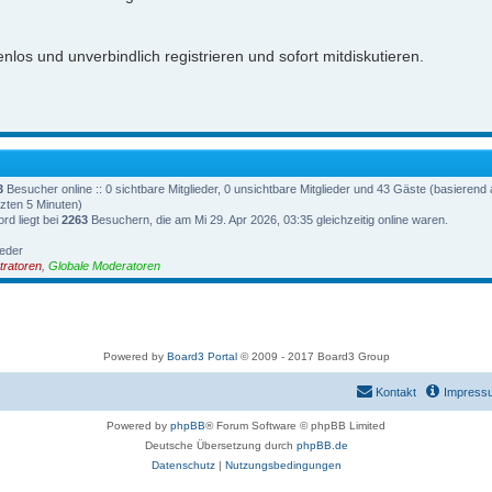
nlos und unverbindlich registrieren und sofort mitdiskutieren.
3
Besucher online :: 0 sichtbare Mitglieder, 0 unsichtbare Mitglieder und 43 Gäste (basierend 
zten 5 Minuten)
rd liegt bei
2263
Besuchern, die am Mi 29. Apr 2026, 03:35 gleichzeitig online waren.
ieder
tratoren
,
Globale Moderatoren
Powered by
Board3 Portal
© 2009 - 2017 Board3 Group
Kontakt
Impress
Powered by
phpBB
® Forum Software © phpBB Limited
Deutsche Übersetzung durch
phpBB.de
Datenschutz
|
Nutzungsbedingungen