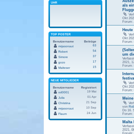
Ausze
UHR
als ei
Flugge
Ver
Okt 202
Forum:
Heute 
TOP POSTER
Ver
Okt 202
Benutzername
Beiträge
Forum:
63
mrjasonaut
(Selte
54
Robert
um di
37
Simore
Verfass
17
2021, 1
gozo
Forum:
15
Malteser
Intern
festiv
NEUE MITGLIEDER
Ver
Okt 202
Benutzername
Registriert
Forum:
19 Mai
od0001
01 Apr
Julia
Meine
21 Sep
Ver
Christina
von
Rob
10 Sep
mrjasonaut
Do 16. 
24 Jun
Forum:
Flaum
Malta
Verfass
2021, 0
Forum: