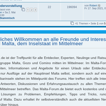
N
edervorstellung
von
Robert
22
196094
e
Fr 17. Sep 2021, 0
fasst von
1
2
3
u
on
» Sa 2. Mai
e
9:00
s
Stammtisch
t
e
41 Themen • Seite
1
von
5
r
B
e
i
t
liches Willkommen an alle Freunde und Interes
r
a
l Malta, dem Inselstaat im Mittelmeer
g
de ist der Treffpunkt für alle Entdecker, Experten, Neulinge und Rat
elgruppe Malta, Gozo und Comino mitten im Mittelmeer. Im Malta-Foru
eiten, Informationen und Angebote für einen Urlaub oder Entdecku
 nur Ausflüge auf der Hauptinsel Malta selbst, sondern auch auf ei
barinseln stehen im Mittelpunkt des Forums. Hier treffen sich alle Inter
Antworten, Diskussionen und Erfahrungsaustausch zu allen Themen
Mittelmeer betreffen. Das Malta-Forum.de bietet euch kostenlos und 
 Lösungen zu Problemen, Empfehlungen, Tipps und Tricks, ru
uf Malta. Dazu erhaltet ihr selbstverständlich auch die aktuellsten Ne
rüber hinaus.