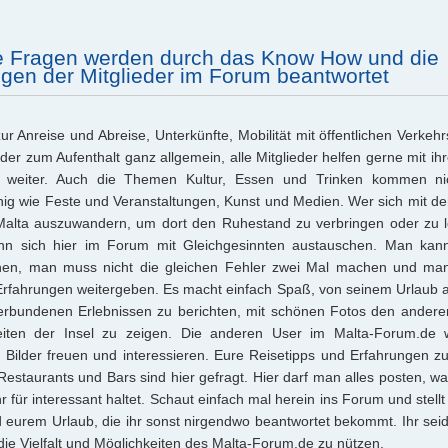
re Fragen werden durch das Know How und die
gen der Mitglieder im Forum beantwortet
r Anreise und Abreise, Unterkünfte, Mobilität mit öffentlichen Verkehr
er zum Aufenthalt ganz allgemein, alle Mitglieder helfen gerne mit ihr
 weiter. Auch die Themen Kultur, Essen und Trinken kommen ni
ig wie Feste und Veranstaltungen, Kunst und Medien. Wer sich mit 
 Malta auszuwandern, um dort den Ruhestand zu verbringen oder zu 
ann sich hier im Forum mit Gleichgesinnten austauschen. Man ka
nen, man muss nicht die gleichen Fehler zwei Mal machen und ma
rfahrungen weitergeben. Es macht einfach Spaß, von seinem Urlaub a
erbundenen Erlebnissen zu berichten, mit schönen Fotos den anderen
iten der Insel zu zeigen. Die anderen User im Malta-Forum.de
 Bilder freuen und interessieren. Eure Reisetipps und Erfahrungen z
estaurants und Bars sind hier gefragt. Hier darf man alles posten, 
r für interessant haltet. Schaut einfach mal herein ins Forum und stell
 eurem Urlaub, die ihr sonst nirgendwo beantwortet bekommt. Ihr seid 
die Vielfalt und Möglichkeiten des Malta-Forum.de zu nützen.