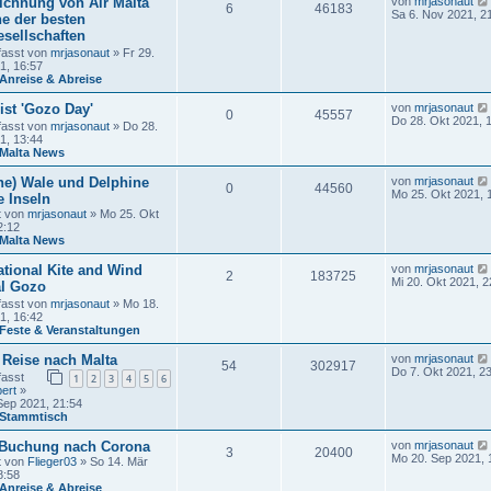
ichnung von Air Malta
von
mrjasonaut
r
6
46183
a
Sa 6. Nov 2021, 2
B
ne der besten
g
e
sellschaften
i
fasst von
mrjasonaut
» Fr 29.
t
1, 16:57
r
Anreise & Abreise
a
g
ist 'Gozo Day'
von
mrjasonaut
0
45557
Do 28. Okt 2021, 
fasst von
mrjasonaut
» Do 28.
1, 13:44
Malta News
ne) Wale und Delphine
von
mrjasonaut
0
44560
Mo 25. Okt 2021, 
e Inseln
t von
mrjasonaut
» Mo 25. Okt
2:12
Malta News
ational Kite and Wind
von
mrjasonaut
2
183725
Mi 20. Okt 2021, 2
al Gozo
fasst von
mrjasonaut
» Mo 18.
1, 16:42
Feste & Veranstaltungen
 Reise nach Malta
von
mrjasonaut
54
302917
Do 7. Okt 2021, 2
fasst
1
2
3
4
5
6
ert
»
Sep 2021, 21:54
Stammtisch
 Buchung nach Corona
von
mrjasonaut
3
20400
Mo 20. Sep 2021, 
t von
Flieger03
» So 14. Mär
8:58
Anreise & Abreise