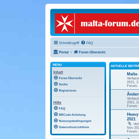
Schnellzugriff
FAQ
Portal
Foren-Übersicht
MENÜ
AKTUELLE BEITR
Inhalt
Malta
Verfass
Foren-Übersicht
2021, 1
Suche
Forum:
Registrieren
Änder
Verfass
2021, 2
Hilfe
Forum:
FAQ
Heavy 
BBCode-Anleitung
2021
Nutzungsbedingungen
Ver
Datenschutzrichtlinie
Nov 202
Forum: