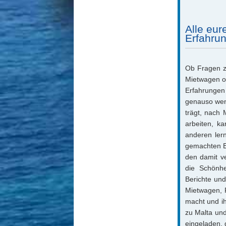
Alle eu
Erfahrun
Ob Fragen zu
Mietwagen od
Erfahrungen
genauso wen
trägt, nach
arbeiten, k
anderen ler
gemachten E
den damit v
die Schönhe
Berichte und
Mietwagen, R
macht und ih
zu Malta und
eingeladen, 