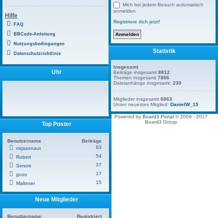
Mich bei jedem Besuch automatisch
anmelden
Hilfe
Registriere dich jetzt!
FAQ
BBCode-Anleitung
Nutzungsbedingungen
Statistik
Datenschutzrichtlinie
Insgesamt
Uhr
Beiträge insgesamt
8812
Themen insgesamt
7886
Dateianhänge insgesamt:
230
Mitglieder insgesamt
6863
Unser neuestes Mitglied:
DanielW_15
Powered by
Board3 Portal
© 2009 - 2017
Board3 Group
Top Poster
Benutzername
Beiträge
63
mrjasonaut
54
Robert
37
Simore
17
gozo
15
Malteser
Neue Mitglieder
Benutzername
Registriert