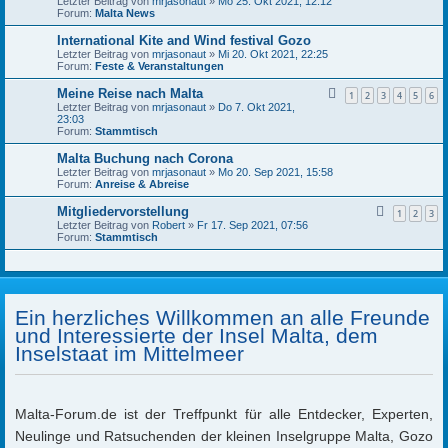
Letzter Beitrag von
mrjasonaut
»
Mo 25. Okt 2021, 12:12
Forum:
Malta News
International Kite and Wind festival Gozo
Letzter Beitrag von
mrjasonaut
»
Mi 20. Okt 2021, 22:25
Forum:
Feste & Veranstaltungen
Meine Reise nach Malta
1
2
3
4
5
6
Letzter Beitrag von
mrjasonaut
»
Do 7. Okt 2021,
23:03
Forum:
Stammtisch
Malta Buchung nach Corona
Letzter Beitrag von
mrjasonaut
»
Mo 20. Sep 2021, 15:58
Forum:
Anreise & Abreise
Mitgliedervorstellung
1
2
3
Letzter Beitrag von
Robert
»
Fr 17. Sep 2021, 07:56
Forum:
Stammtisch
Ein herzliches Willkommen an alle Freunde
und Interessierte der Insel Malta, dem
Inselstaat im Mittelmeer
Malta-Forum.de ist der Treffpunkt für alle Entdecker, Experten,
Neulinge und Ratsuchenden der kleinen Inselgruppe Malta, Gozo