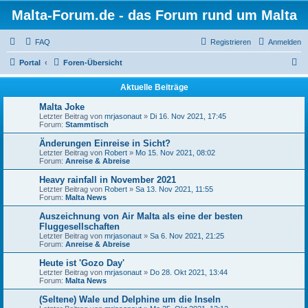
Malta-Forum.de - das Forum rund um Malta
FAQ
Registrieren
Anmelden
S
Portal
Foren-Übersicht
u
Aktuelle Beiträge
c
Malta Joke
h
Letzter Beitrag von
mrjasonaut
»
Di 16. Nov 2021, 17:45
Forum:
Stammtisch
e
Änderungen Einreise in Sicht?
Letzter Beitrag von
Robert
»
Mo 15. Nov 2021, 08:02
Forum:
Anreise & Abreise
Heavy rainfall in November 2021
Letzter Beitrag von
Robert
»
Sa 13. Nov 2021, 11:55
Forum:
Malta News
Auszeichnung von Air Malta als eine der besten
Fluggesellschaften
Letzter Beitrag von
mrjasonaut
»
Sa 6. Nov 2021, 21:25
Forum:
Anreise & Abreise
Heute ist 'Gozo Day'
Letzter Beitrag von
mrjasonaut
»
Do 28. Okt 2021, 13:44
Forum:
Malta News
(Seltene) Wale und Delphine um die Inseln