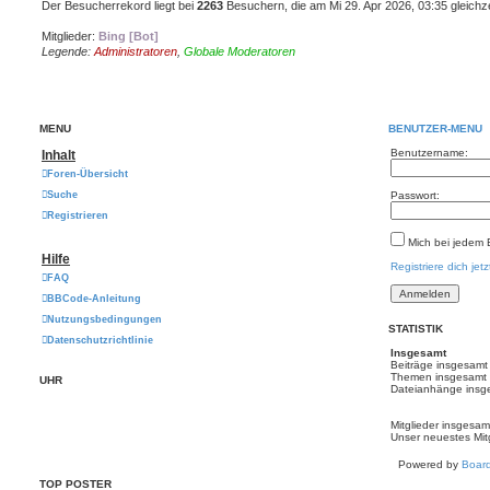
Der Besucherrekord liegt bei
2263
Besuchern, die am Mi 29. Apr 2026, 03:35 gleichze
Mitglieder:
Bing [Bot]
Legende:
Administratoren
,
Globale Moderatoren
MENÜ
BENUTZER-MENÜ
Benutzername:
Inhalt
Foren-Übersicht
Suche
Passwort:
Registrieren
Mich bei jedem
Hilfe
Registriere dich jetz
FAQ
BBCode-Anleitung
Nutzungsbedingungen
STATISTIK
Datenschutzrichtlinie
Insgesamt
Beiträge insgesam
Themen insgesamt
UHR
Dateianhänge insg
Mitglieder insgesa
Unser neuestes Mit
Powered by
Board
TOP POSTER