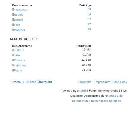
Benutzername
Beiträge
63
mrjasonaut
54
Robert
37
Simore
17
gozo
15
Malteser
NEUE MITGLIEDER
Benutzername
Registriert
19 Mai
od0001
01 Apr
Julia
21 Sep
Christina
10 Sep
mrjasonaut
24 Jun
Flaum
Portal
Foren-Übersicht
Kontakt
Impressum
Alle Coo
Powered by
phpBB
® Forum Software © phpBB Lim
Deutsche Übersetzung durch
phpBB.de
Datenschutz
|
Nutzungsbedingungen