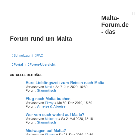
Malta-
Forum.de
- das
Forum rund um Malta
Schnellzugriff
FAQ
Portal
Foren-Übersicht
AKTUELLE BEITRÄGE
Eure Lieblingszeit zum Reisen nach Malta
Verfasst von
Maxi
» So 7. Jun 2020, 16:50
Forum:
Stammtisch
Flug nach Malta buchen
Verfasst von
Flowy
» Mo 30. Dez 2019, 15:59
Forum:
Anreise & Abreise
Wer von euch wohnt auf Malta?
Verfasst von
Malteser
» Sa 2. Mai 2020, 18:18
Forum:
Stammtisch
Mietwagen auf Malta?
Verfasst von
Simore
» Sa 28. Dez 2019, 12:59