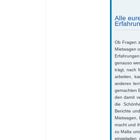
Alle eu
Erfahrun
Ob Fragen zu
Mietwagen od
Erfahrungen
genauso wen
trägt, nach
arbeiten, k
anderen ler
gemachten E
den damit v
die Schönhe
Berichte und
Mietwagen, R
macht und ih
zu Malta und
eingeladen, 