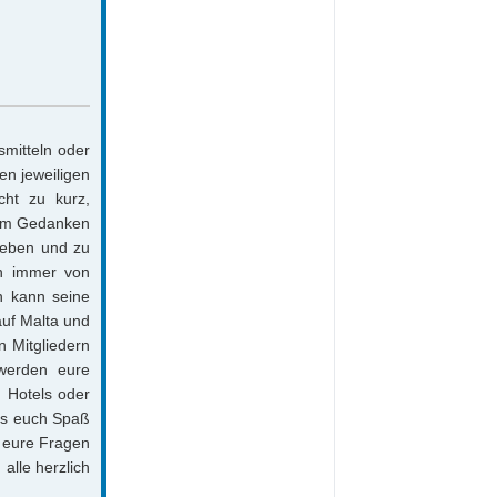
smitteln oder
en jeweiligen
cht zu kurz,
dem Gedanken
leben und zu
nn immer von
n kann seine
uf Malta und
 Mitgliedern
 werden eure
u Hotels oder
was euch Spaß
t eure Fragen
alle herzlich