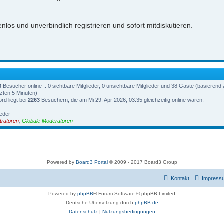
nlos und unverbindlich registrieren und sofort mitdiskutieren.
8
Besucher online :: 0 sichtbare Mitglieder, 0 unsichtbare Mitglieder und 38 Gäste (basierend 
zten 5 Minuten)
rd liegt bei
2263
Besuchern, die am Mi 29. Apr 2026, 03:35 gleichzeitig online waren.
ieder
tratoren
,
Globale Moderatoren
Powered by
Board3 Portal
© 2009 - 2017 Board3 Group
Kontakt
Impress
Powered by
phpBB
® Forum Software © phpBB Limited
Deutsche Übersetzung durch
phpBB.de
Datenschutz
|
Nutzungsbedingungen