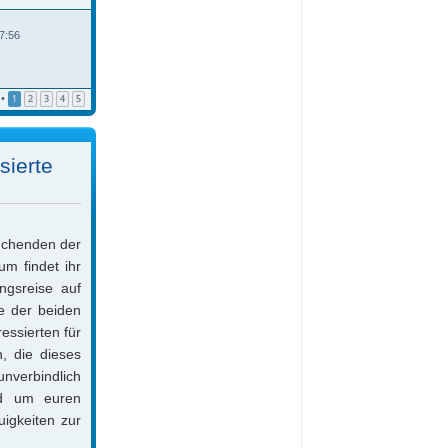
s
t
t
r
e
a
7:56
r
g
B
e
i
t
•
1
2
3
4
5
r
a
g
sierte
suchenden der
m findet ihr
ngsreise auf
ne der beiden
essierten für
, die dieses
unverbindlich
nd um euren
uigkeiten zur