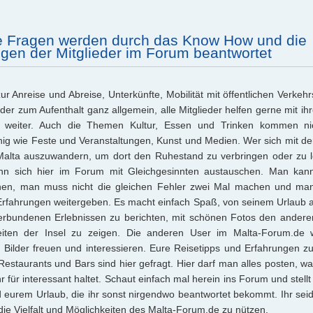
re Fragen werden durch das Know How und die
gen der Mitglieder im Forum beantwortet
r Anreise und Abreise, Unterkünfte, Mobilität mit öffentlichen Verkehr
er zum Aufenthalt ganz allgemein, alle Mitglieder helfen gerne mit ihr
 weiter. Auch die Themen Kultur, Essen und Trinken kommen ni
ig wie Feste und Veranstaltungen, Kunst und Medien. Wer sich mit 
 Malta auszuwandern, um dort den Ruhestand zu verbringen oder zu 
ann sich hier im Forum mit Gleichgesinnten austauschen. Man ka
nen, man muss nicht die gleichen Fehler zwei Mal machen und ma
rfahrungen weitergeben. Es macht einfach Spaß, von seinem Urlaub a
erbundenen Erlebnissen zu berichten, mit schönen Fotos den anderen
iten der Insel zu zeigen. Die anderen User im Malta-Forum.de
 Bilder freuen und interessieren. Eure Reisetipps und Erfahrungen z
estaurants und Bars sind hier gefragt. Hier darf man alles posten, 
r für interessant haltet. Schaut einfach mal herein ins Forum und stell
 eurem Urlaub, die ihr sonst nirgendwo beantwortet bekommt. Ihr seid 
die Vielfalt und Möglichkeiten des Malta-Forum.de zu nützen.