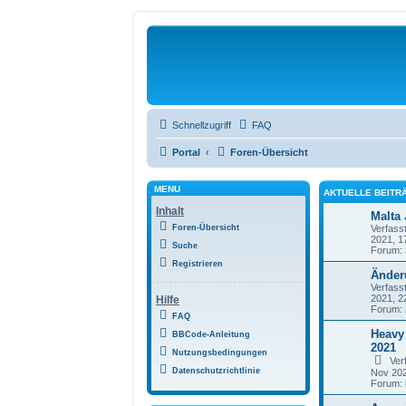
Schnellzugriff
FAQ
Portal
Foren-Übersicht
MENÜ
AKTUELLE BEITR
Inhalt
Malta
Foren-Übersicht
Verfass
2021, 1
Suche
Forum:
Registrieren
Änder
Verfass
2021, 2
Hilfe
Forum:
FAQ
Heavy 
BBCode-Anleitung
2021
Nutzungsbedingungen
Ver
Datenschutzrichtlinie
Nov 202
Forum: