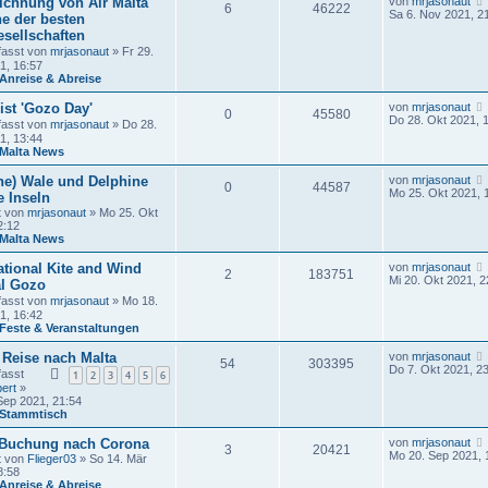
ichnung von Air Malta
von
mrjasonaut
r
6
46222
a
Sa 6. Nov 2021, 2
B
ne der besten
g
e
sellschaften
i
fasst von
mrjasonaut
» Fr 29.
t
1, 16:57
r
Anreise & Abreise
a
g
ist 'Gozo Day'
von
mrjasonaut
0
45580
Do 28. Okt 2021, 
fasst von
mrjasonaut
» Do 28.
1, 13:44
Malta News
ne) Wale und Delphine
von
mrjasonaut
0
44587
Mo 25. Okt 2021, 
e Inseln
t von
mrjasonaut
» Mo 25. Okt
2:12
Malta News
ational Kite and Wind
von
mrjasonaut
2
183751
Mi 20. Okt 2021, 2
al Gozo
fasst von
mrjasonaut
» Mo 18.
1, 16:42
Feste & Veranstaltungen
 Reise nach Malta
von
mrjasonaut
54
303395
Do 7. Okt 2021, 2
fasst
1
2
3
4
5
6
ert
»
Sep 2021, 21:54
Stammtisch
 Buchung nach Corona
von
mrjasonaut
3
20421
Mo 20. Sep 2021, 
t von
Flieger03
» So 14. Mär
8:58
Anreise & Abreise