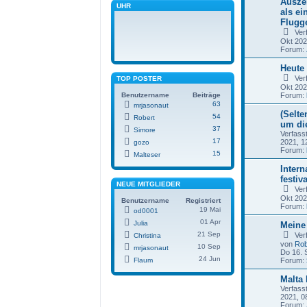
Ausze
UHR
als ei
Flugge
Ver
Okt 202
Forum:
Heute 
Ver
TOP POSTER
Okt 202
Benutzername
Beiträge
Forum:
63
mrjasonaut
(Selte
54
Robert
um di
37
Simore
Verfass
17
2021, 1
gozo
Forum:
15
Malteser
Intern
festiv
NEUE MITGLIEDER
Ver
Okt 202
Benutzername
Registriert
Forum:
19 Mai
od0001
01 Apr
Julia
Meine
21 Sep
Ver
Christina
von
Rob
10 Sep
mrjasonaut
Do 16. 
24 Jun
Flaum
Forum:
Malta
Verfass
2021, 0
Forum: