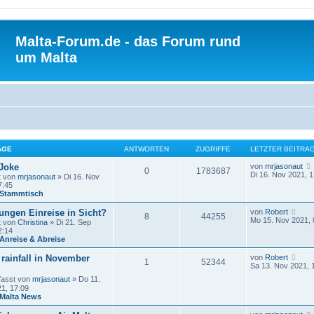
Malta-Forum.de - das Forum rund
um Malta
ÄGE
ANTWORTEN
ZUGRIFFE
LETZTER BEITRA
 Joke
von
mrjasonaut
0
1783687
Di 16. Nov 2021, 1
t von
mrjasonaut
» Di 16. Nov
7:45
Stammtisch
N
ungen Einreise in Sicht?
von
Robert
8
44255
e
Mo 15. Nov 2021, 
t von
Christina
» Di 21. Sep
u
2:14
e
Anreise & Abreise
s
t
N
rainfall in November
von
Robert
1
52344
e
e
Sa 13. Nov 2021, 
r
u
B
fasst von
mrjasonaut
» Do 11.
e
e
1, 17:09
s
i
Malta News
t
t
e
r