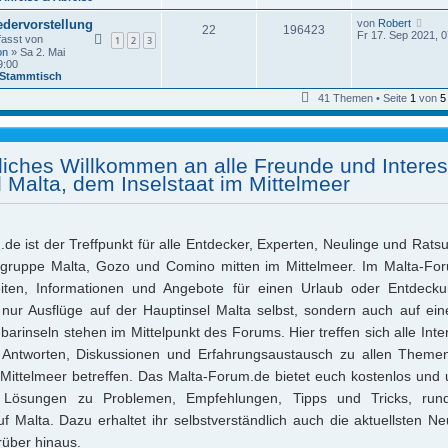
N
edervorstellung
von
Robert
22
196423
e
Fr 17. Sep 2021, 0
fasst von
1
2
3
u
on
» Sa 2. Mai
e
9:00
s
Stammtisch
t
e
41 Themen • Seite
1
von
5
r
B
e
i
t
liches Willkommen an alle Freunde und Interes
r
a
l Malta, dem Inselstaat im Mittelmeer
g
de ist der Treffpunkt für alle Entdecker, Experten, Neulinge und Rat
elgruppe Malta, Gozo und Comino mitten im Mittelmeer. Im Malta-Foru
eiten, Informationen und Angebote für einen Urlaub oder Entdecku
 nur Ausflüge auf der Hauptinsel Malta selbst, sondern auch auf ei
barinseln stehen im Mittelpunkt des Forums. Hier treffen sich alle Inter
Antworten, Diskussionen und Erfahrungsaustausch zu allen Themen
Mittelmeer betreffen. Das Malta-Forum.de bietet euch kostenlos und 
 Lösungen zu Problemen, Empfehlungen, Tipps und Tricks, ru
uf Malta. Dazu erhaltet ihr selbstverständlich auch die aktuellsten Ne
rüber hinaus.