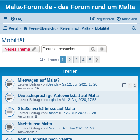
Malta-Forum.de - das Forum rund um Malta
FAQ
Registrieren
Anmelden
S
Portal
Foren-Übersicht
Reisen nach Malta
Mobilität
u
Mobilität
c
Suche
Erweiterte Suche
Neues Thema
h
e
1
2
3
4
5
Nächste
117 Themen
Themen
Mietwagen auf Malta?
Letzter Beitrag von
Belinda
«
Sa 12. Jun 2021, 15:20
1
2
Antworten:
14
Deutschsprachige Autowerkstatt auf Malta
Letzter Beitrag von
original
«
Mi 12. Aug 2020, 17:58
Straßenverhältnisse auf Malta
Letzter Beitrag von
Robert
«
Fr 26. Jun 2020, 22:28
Antworten:
8
Nachtbusse Malta
Letzter Beitrag von
Robert
«
Di 9. Jun 2020, 21:50
Antworten:
7
Vom Flughafen nach Valetta