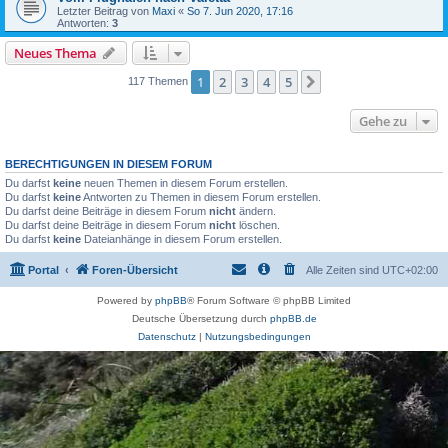
Letzter Beitrag von
Maxi
«
So 7. Jun 2020, 17:16
Antworten:
3
Neues Thema
1
2
3
4
5
Nächste
117 Themen
Gehe zu
BERECHTIGUNGEN IN DIESEM FORUM
Du darfst
keine
neuen Themen in diesem Forum erstellen.
Du darfst
keine
Antworten zu Themen in diesem Forum erstellen.
Du darfst deine Beiträge in diesem Forum
nicht
ändern.
Du darfst deine Beiträge in diesem Forum
nicht
löschen.
Du darfst
keine
Dateianhänge in diesem Forum erstellen.
Portal
Foren-Übersicht
Alle Zeiten sind
UTC+02:00
Powered by
phpBB
® Forum Software © phpBB Limited
Deutsche Übersetzung durch
phpBB.de
Datenschutz
|
Nutzungsbedingungen