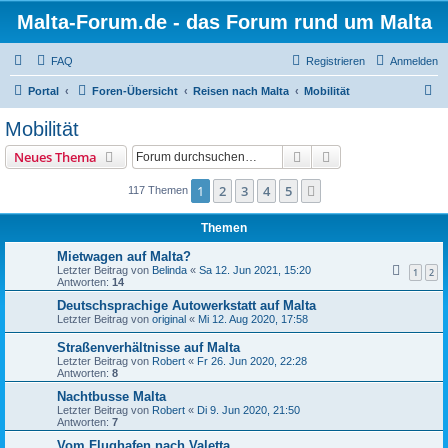
Malta-Forum.de - das Forum rund um Malta
FAQ
Registrieren
Anmelden
S
Portal
Foren-Übersicht
Reisen nach Malta
Mobilität
u
Mobilität
c
Suche
Erweiterte Suche
Neues Thema
h
e
1
2
3
4
5
Nächste
117 Themen
Themen
Mietwagen auf Malta?
Letzter Beitrag von
Belinda
«
Sa 12. Jun 2021, 15:20
1
2
Antworten:
14
Deutschsprachige Autowerkstatt auf Malta
Letzter Beitrag von
original
«
Mi 12. Aug 2020, 17:58
Straßenverhältnisse auf Malta
Letzter Beitrag von
Robert
«
Fr 26. Jun 2020, 22:28
Antworten:
8
Nachtbusse Malta
Letzter Beitrag von
Robert
«
Di 9. Jun 2020, 21:50
Antworten:
7
Vom Flughafen nach Valetta