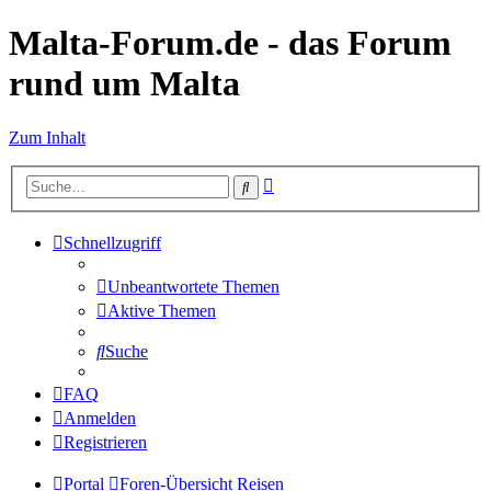
Malta-Forum.de - das Forum
rund um Malta
Zum Inhalt
Erweiterte
Suche
Suche
Schnellzugriff
Unbeantwortete Themen
Aktive Themen
Suche
FAQ
Anmelden
Registrieren
Portal
Foren-Übersicht
Reisen