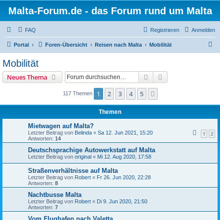
Malta-Forum.de - das Forum rund um Malta
FAQ
Registrieren
Anmelden
S
Portal
Foren-Übersicht
Reisen nach Malta
Mobilität
u
Mobilität
c
Suche
Erweiterte Suche
Neues Thema
h
e
1
2
3
4
5
Nächste
117 Themen
Themen
Mietwagen auf Malta?
Letzter Beitrag von
Belinda
«
Sa 12. Jun 2021, 15:20
1
2
Antworten:
14
Deutschsprachige Autowerkstatt auf Malta
Letzter Beitrag von
original
«
Mi 12. Aug 2020, 17:58
Straßenverhältnisse auf Malta
Letzter Beitrag von
Robert
«
Fr 26. Jun 2020, 22:28
Antworten:
8
Nachtbusse Malta
Letzter Beitrag von
Robert
«
Di 9. Jun 2020, 21:50
Antworten:
7
Vom Flughafen nach Valetta