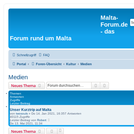
Malta-
Forum.de
- das
Forum rund um Malta
Schnellzugriff
FAQ
Portal
Foren-Übersicht
Kultur
Medien
Medien
Suche
Erweiterte Suc
Neues Thema
Themen
Antworten
Zugriffe
Letzter Beitrag
Unser Kurztrip auf Malta
von
twosouls
» Do 14. Jan 2021, 16:35
7
Antworten
40115
Zugriffe
Letzter Beitrag
von
Robert
Do 13. Mai 2021, 11:34
Neues Thema