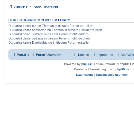
Zurück zur Foren-Übersicht
BERECHTIGUNGEN IN DIESEM FORUM
Du darfst
keine
neuen Themen in diesem Forum erstellen.
Du darfst
keine
Antworten zu Themen in diesem Forum erstellen.
Du darfst deine Beiträge in diesem Forum
nicht
ändern.
Du darfst deine Beiträge in diesem Forum
nicht
löschen.
Du darfst
keine
Dateianhänge in diesem Forum erstellen.
Portal
Foren-Übersicht
Kontakt
Impressum
Alle Coo
Powered by
phpBB
® Forum Software © phpBB Lim
Deutsche Übersetzung durch
phpBB.de
Datenschutz
|
Nutzungsbedingungen