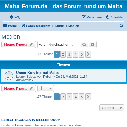
Malta-Forum.de - das Forum rund um Malta
FAQ
Registrieren
Anmelden
S
Portal
Foren-Übersicht
Kultur
Medien
u
Medien
c
Suche
Erweiterte Suche
Neues Thema
h
e
1
2
3
4
5
Nächste
117 Themen
Themen
Unser Kurztrip auf Malta
Letzter Beitrag von
Robert
«
Do 13. Mai 2021, 11:34
Antworten:
7
Neues Thema
1
2
3
4
5
Nächste
117 Themen
Gehe zu
BERECHTIGUNGEN IN DIESEM FORUM
Du darfst
keine
neuen Themen in diesem Forum erstellen.