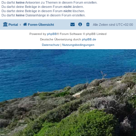
Du darfst
keine
Antworten zu Themen in diesem Forum erstellen.
Du darfst deine Beiträge in diesem Forum
nicht
ändern.
Du darfst deine Beiträge in diesem Forum
nicht
löschen.
Du darfst
keine
Dateianhänge in diesem Forum erstellen.
Portal
Foren-Übersicht
Alle Zeiten sind
UTC+02:00
Powered by
phpBB
® Forum Software © phpBB Limited
Deutsche Übersetzung durch
phpBB.de
Datenschutz
|
Nutzungsbedingungen