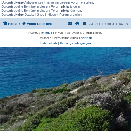
Du darfst
keine
Antworten zu Themen in diesem Forum erstellen.
Du darfst deine Beiträge in diesem Forum
nicht
ändern.
Du darfst deine Beiträge in diesem Forum
nicht
löschen.
Du darfst
keine
Dateianhänge in diesem Forum erstellen.
Portal
Foren-Übersicht
Alle Zeiten sind
UTC+02:00
Powered by
phpBB
® Forum Software © phpBB Limited
Deutsche Übersetzung durch
phpBB.de
Datenschutz
|
Nutzungsbedingungen