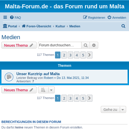
Malta-Forum.de - das Forum rund um Malta
FAQ
Registrieren
Anmelden
S
Portal
Foren-Übersicht
Kultur
Medien
u
Medien
c
Suche
Erweiterte Suche
Neues Thema
h
e
1
2
3
4
5
Nächste
117 Themen
Themen
Unser Kurztrip auf Malta
Letzter Beitrag von
Robert
«
Do 13. Mai 2021, 11:34
Antworten:
7
Neues Thema
1
2
3
4
5
Nächste
117 Themen
Gehe zu
BERECHTIGUNGEN IN DIESEM FORUM
Du darfst
keine
neuen Themen in diesem Forum erstellen.