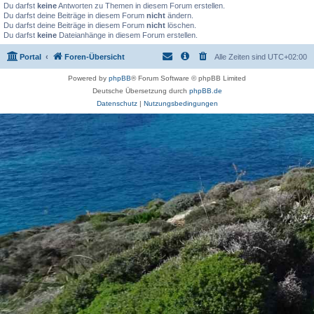
Du darfst
keine
Antworten zu Themen in diesem Forum erstellen.
Du darfst deine Beiträge in diesem Forum
nicht
ändern.
Du darfst deine Beiträge in diesem Forum
nicht
löschen.
Du darfst
keine
Dateianhänge in diesem Forum erstellen.
Portal
Foren-Übersicht
Alle Zeiten sind
UTC+02:00
Powered by
phpBB
® Forum Software © phpBB Limited
Deutsche Übersetzung durch
phpBB.de
Datenschutz
|
Nutzungsbedingungen