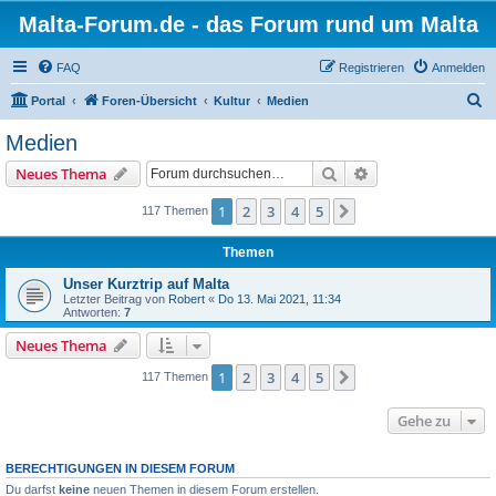
Malta-Forum.de - das Forum rund um Malta
FAQ
Registrieren
Anmelden
S
Portal
Foren-Übersicht
Kultur
Medien
u
Medien
c
Suche
Erweiterte Suche
Neues Thema
h
e
1
2
3
4
5
Nächste
117 Themen
Themen
Unser Kurztrip auf Malta
Letzter Beitrag von
Robert
«
Do 13. Mai 2021, 11:34
Antworten:
7
Neues Thema
1
2
3
4
5
Nächste
117 Themen
Gehe zu
BERECHTIGUNGEN IN DIESEM FORUM
Du darfst
keine
neuen Themen in diesem Forum erstellen.