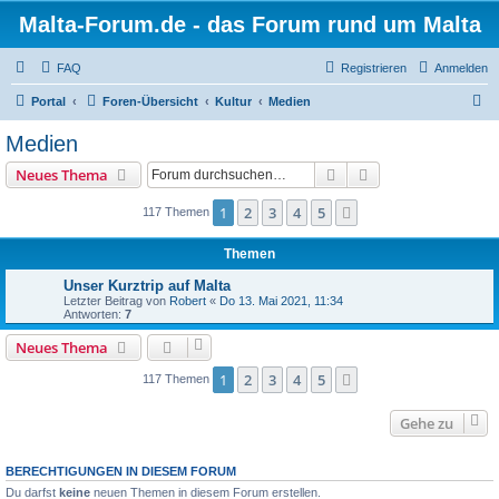
Malta-Forum.de - das Forum rund um Malta
FAQ
Registrieren
Anmelden
S
Portal
Foren-Übersicht
Kultur
Medien
u
Medien
c
Suche
Erweiterte Suche
Neues Thema
h
e
1
2
3
4
5
Nächste
117 Themen
Themen
Unser Kurztrip auf Malta
Letzter Beitrag von
Robert
«
Do 13. Mai 2021, 11:34
Antworten:
7
Neues Thema
1
2
3
4
5
Nächste
117 Themen
Gehe zu
BERECHTIGUNGEN IN DIESEM FORUM
Du darfst
keine
neuen Themen in diesem Forum erstellen.