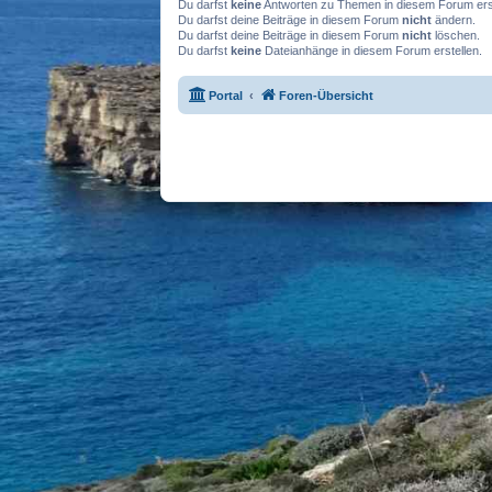
Du darfst
keine
Antworten zu Themen in diesem Forum erst
Du darfst deine Beiträge in diesem Forum
nicht
ändern.
Du darfst deine Beiträge in diesem Forum
nicht
löschen.
Du darfst
keine
Dateianhänge in diesem Forum erstellen.
Portal
Foren-Übersicht