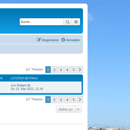
Suche
Erweiterte Suche
Registrieren
Anmelden
1
2
3
4
5
Nächste
117 Themen
FE
LETZTER BEITRAG
von
Robert
7
Do 13. Mai 2021, 11:34
1
2
3
4
5
Nächste
117 Themen
Gehe zu