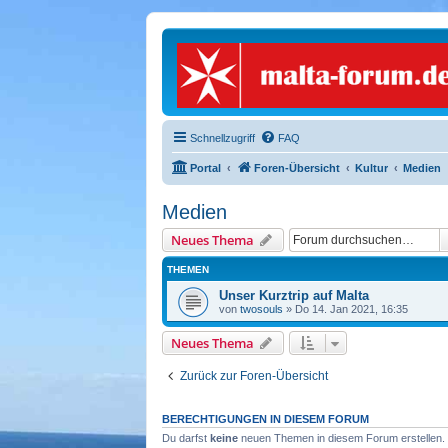
Schnellzugriff
FAQ
Portal
Foren-Übersicht
Kultur
Medien
Medien
Neues Thema
THEMEN
Unser Kurztrip auf Malta
von
twosouls
» Do 14. Jan 2021, 16:35
Neues Thema
Zurück zur Foren-Übersicht
BERECHTIGUNGEN IN DIESEM FORUM
Du darfst
keine
neuen Themen in diesem Forum erstellen.