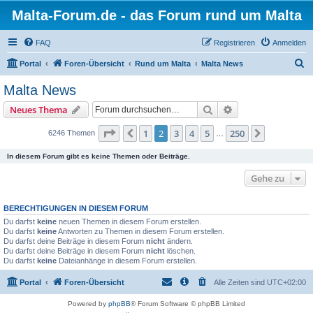
Malta-Forum.de - das Forum rund um Malta
FAQ
Registrieren
Anmelden
S
Portal
Foren-Übersicht
Rund um Malta
Malta News
u
Malta News
c
Suche
Erweiterte Suche
Neues Thema
h
e
Seite
2
von
250
1
2
3
4
5
250
Vorherige
Nächste
6246 Themen
…
In diesem Forum gibt es keine Themen oder Beiträge.
Gehe zu
BERECHTIGUNGEN IN DIESEM FORUM
Du darfst
keine
neuen Themen in diesem Forum erstellen.
Du darfst
keine
Antworten zu Themen in diesem Forum erstellen.
Du darfst deine Beiträge in diesem Forum
nicht
ändern.
Du darfst deine Beiträge in diesem Forum
nicht
löschen.
Du darfst
keine
Dateianhänge in diesem Forum erstellen.
Portal
Foren-Übersicht
Alle Zeiten sind
UTC+02:00
Powered by
phpBB
® Forum Software © phpBB Limited