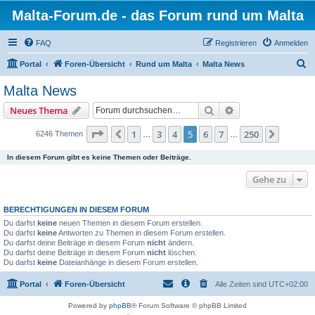
Malta-Forum.de - das Forum rund um Malta
FAQ
Registrieren
Anmelden
S
Portal
Foren-Übersicht
Rund um Malta
Malta News
u
Malta News
c
Suche
Erweiterte Suche
Neues Thema
h
e
Seite
5
von
250
1
3
4
5
6
7
250
Vorherige
Nächst
6246 Themen
…
…
In diesem Forum gibt es keine Themen oder Beiträge.
Gehe zu
BERECHTIGUNGEN IN DIESEM FORUM
Du darfst
keine
neuen Themen in diesem Forum erstellen.
Du darfst
keine
Antworten zu Themen in diesem Forum erstellen.
Du darfst deine Beiträge in diesem Forum
nicht
ändern.
Du darfst deine Beiträge in diesem Forum
nicht
löschen.
Du darfst
keine
Dateianhänge in diesem Forum erstellen.
Portal
Foren-Übersicht
Alle Zeiten sind
UTC+02:00
Powered by
phpBB
® Forum Software © phpBB Limited