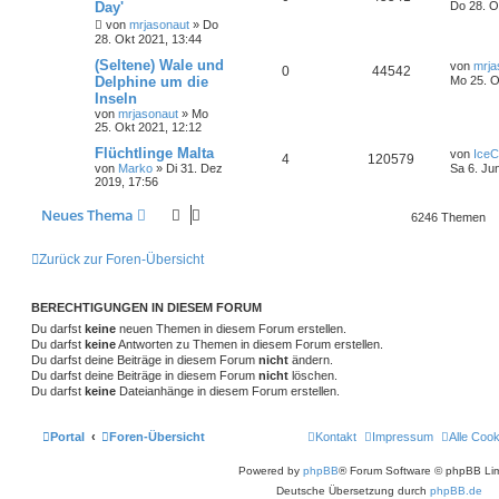
Day'
Do 28. O
von
mrjasonaut
» Do
28. Okt 2021, 13:44
(Seltene) Wale und
von
mrja
0
44542
Delphine um die
Mo 25. O
Inseln
von
mrjasonaut
» Mo
25. Okt 2021, 12:12
Flüchtlinge Malta
von
Ice
4
120579
von
Marko
» Di 31. Dez
Sa 6. Ju
2019, 17:56
Neues Thema
6246 Themen
Zurück zur Foren-Übersicht
BERECHTIGUNGEN IN DIESEM FORUM
Du darfst
keine
neuen Themen in diesem Forum erstellen.
Du darfst
keine
Antworten zu Themen in diesem Forum erstellen.
Du darfst deine Beiträge in diesem Forum
nicht
ändern.
Du darfst deine Beiträge in diesem Forum
nicht
löschen.
Du darfst
keine
Dateianhänge in diesem Forum erstellen.
Portal
Foren-Übersicht
Kontakt
Impressum
Alle Coo
Powered by
phpBB
® Forum Software © phpBB Lim
Deutsche Übersetzung durch
phpBB.de