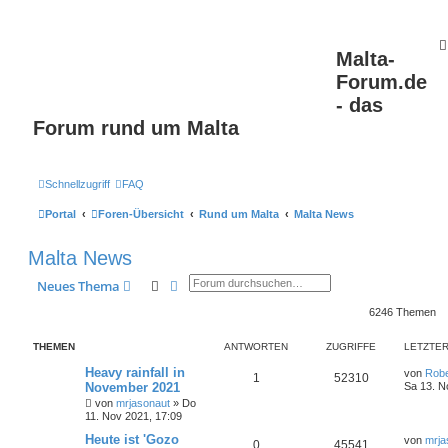
Malta-
Forum.de
- das
Forum rund um Malta
Schnellzugriff
FAQ
Portal
Foren-Übersicht
Rund um Malta
Malta News
Malta News
Suche
Erweiterte Suche
Neues Thema
6246 Themen
THEMEN
ANTWORTEN
ZUGRIFFE
LETZTER
Heavy rainfall in
von
Robe
1
52310
November 2021
Sa 13. N
von
mrjasonaut
» Do
11. Nov 2021, 17:09
Heute ist 'Gozo
von
mrja
0
45541