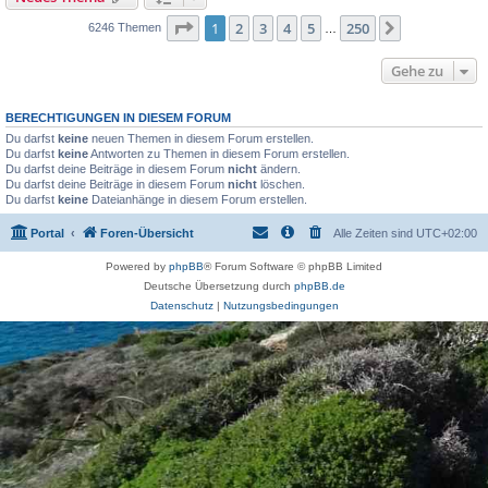
Seite
1
von
250
1
2
3
4
5
250
Nächste
6246 Themen
…
Gehe zu
BERECHTIGUNGEN IN DIESEM FORUM
Du darfst
keine
neuen Themen in diesem Forum erstellen.
Du darfst
keine
Antworten zu Themen in diesem Forum erstellen.
Du darfst deine Beiträge in diesem Forum
nicht
ändern.
Du darfst deine Beiträge in diesem Forum
nicht
löschen.
Du darfst
keine
Dateianhänge in diesem Forum erstellen.
Portal
Foren-Übersicht
Alle Zeiten sind
UTC+02:00
Powered by
phpBB
® Forum Software © phpBB Limited
Deutsche Übersetzung durch
phpBB.de
Datenschutz
|
Nutzungsbedingungen