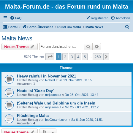
Malta-Forum.de - das Forum rund um Malta
FAQ
Registrieren
Anmelden
S
Portal
Foren-Übersicht
Rund um Malta
Malta News
u
Malta News
c
Suche
Erweiterte Suche
Neues Thema
h
e
Seite
1
von
250
1
2
3
4
5
250
Nächste
6246 Themen
…
Themen
Heavy rainfall in November 2021
Letzter Beitrag von
Robert
«
Sa 13. Nov 2021, 11:55
Antworten:
1
Heute ist 'Gozo Day'
Letzter Beitrag von
mrjasonaut
«
Do 28. Okt 2021, 13:44
(Seltene) Wale und Delphine um die Inseln
Letzter Beitrag von
mrjasonaut
«
Mo 25. Okt 2021, 12:12
Flüchtlinge Malta
Letzter Beitrag von
IceCreamLover
«
Sa 6. Jun 2020, 21:51
Antworten:
4
Neues Thema