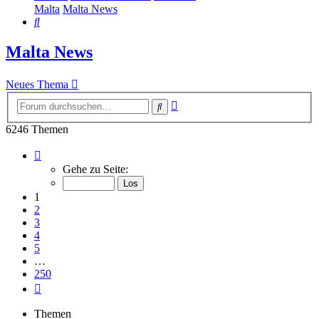
Malta
Malta News
Suche
Malta News
Neues Thema
Erweiterte
Suche
Suche
6246 Themen
Seite
1
Gehe zu Seite:
von
250
1
2
3
4
5
…
250
Nächste
Themen