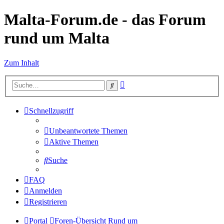
Malta-Forum.de - das Forum
rund um Malta
Zum Inhalt
Erweiterte
Suche
Suche
Schnellzugriff
Unbeantwortete Themen
Aktive Themen
Suche
FAQ
Anmelden
Registrieren
Portal
Foren-Übersicht
Rund um