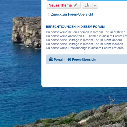
Neues Thema
Zurück zur Foren-Übersicht
BERECHTIGUNGEN IN DIESEM FORUM
Du darfst
keine
neuen Themen in diesem Forum erstellen.
Du darfst
keine
Antworten zu Themen in diesem Forum erst
Du darfst deine Beiträge in diesem Forum
nicht
ändern.
Du darfst deine Beiträge in diesem Forum
nicht
löschen.
Du darfst
keine
Dateianhänge in diesem Forum erstellen.
Portal
Foren-Übersicht