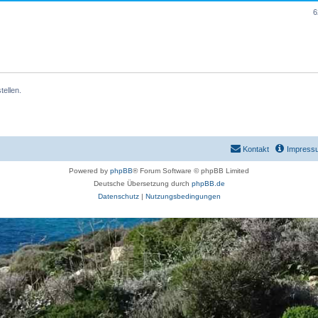
6
ellen.
Kontakt
Impress
Powered by
phpBB
® Forum Software © phpBB Limited
Deutsche Übersetzung durch
phpBB.de
Datenschutz
|
Nutzungsbedingungen