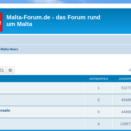
Malta-Forum.de - das Forum rund
um Malta
Malta News
Suche
Erweiterte Suche
6
ANTWORTEN
ZUGRIF
1
5227
0
4548
Inseln
0
4449
4
12057