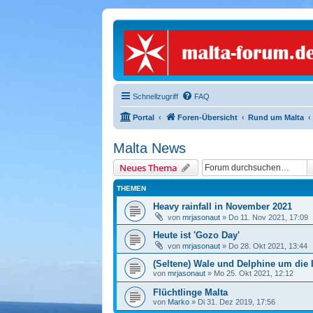
Schnellzugriff
FAQ
Portal
Foren-Übersicht
Rund um Malta
Malta News
Neues Thema
THEMEN
Heavy rainfall in November 2021
von
mrjasonaut
» Do 11. Nov 2021, 17:09
Heute ist 'Gozo Day'
von
mrjasonaut
» Do 28. Okt 2021, 13:44
(Seltene) Wale und Delphine um die 
von
mrjasonaut
» Mo 25. Okt 2021, 12:12
Flüchtlinge Malta
von
Marko
» Di 31. Dez 2019, 17:56