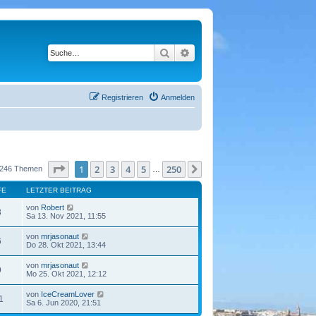
Suche
Erweiterte Suche
Registrieren
Anmelden
Seite
1
von
250
1
2
3
4
5
250
Nächste
246 Themen
…
FE
LETZTER BEITRAG
von
Robert
3
Sa 13. Nov 2021, 11:55
von
mrjasonaut
6
Do 28. Okt 2021, 13:44
von
mrjasonaut
9
Mo 25. Okt 2021, 12:12
von
IceCreamLover
1
Sa 6. Jun 2020, 21:51