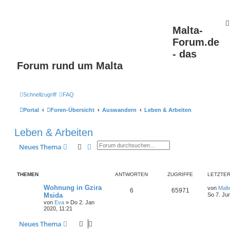
Malta-
Forum.de
- das
Forum rund um Malta
Schnellzugriff
FAQ
Portal
Foren-Übersicht
Auswandern
Leben & Arbeiten
Leben & Arbeiten
Suche
Erweiterte Suche
Neues Thema
THEMEN
ANTWORTEN
ZUGRIFFE
LETZTER
Wohnung in Gzira
von
Malt
6
65971
Msida
So 7. Ju
von
Eva
» Do 2. Jan
2020, 11:21
Neues Thema