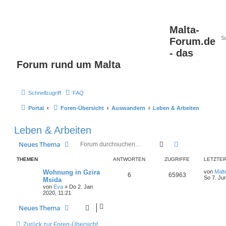
Malta-
Forum.de
- das
Forum rund um Malta
Schnellzugriff
FAQ
Portal
Foren-Übersicht
Auswandern
Leben & Arbeiten
Leben & Arbeiten
Suche
Erweiterte Suc
Neues Thema
THEMEN
ANTWORTEN
ZUGRIFFE
LETZTER
Wohnung in Gzira
von
Malt
6
65963
So 7. Ju
Msida
von
Eva
» Do 2. Jan
2020, 11:21
Neues Thema
Zurück zur Foren-Übersicht