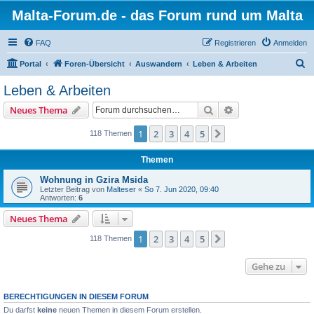
Malta-Forum.de - das Forum rund um Malta
FAQ
Registrieren
Anmelden
S
Portal
Foren-Übersicht
Auswandern
Leben & Arbeiten
u
Leben & Arbeiten
c
Suche
Erweiterte Suche
Neues Thema
h
e
1
2
3
4
5
Nächste
118 Themen
Themen
Wohnung in Gzira Msida
Letzter Beitrag von
Malteser
«
So 7. Jun 2020, 09:40
Antworten:
6
Neues Thema
1
2
3
4
5
Nächste
118 Themen
Gehe zu
BERECHTIGUNGEN IN DIESEM FORUM
Du darfst
keine
neuen Themen in diesem Forum erstellen.