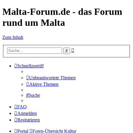
Malta-Forum.de - das Forum
rund um Malta
Zum Inhalt
Erweiterte
Suche
Suche
Schnellzugriff
Unbeantwortete Themen
Aktive Themen
Suche
FAQ
Anmelden
Registrieren
Portal
Foren-Übersicht
Kultur