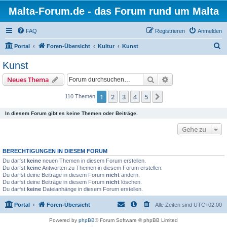
Malta-Forum.de - das Forum rund um Malta
FAQ
Registrieren
Anmelden
S
Portal
Foren-Übersicht
Kultur
Kunst
u
Kunst
c
Suche
Erweiterte Suche
Neues Thema
h
e
1
2
3
4
5
Nächste
110 Themen
In diesem Forum gibt es keine Themen oder Beiträge.
Gehe zu
BERECHTIGUNGEN IN DIESEM FORUM
Du darfst
keine
neuen Themen in diesem Forum erstellen.
Du darfst
keine
Antworten zu Themen in diesem Forum erstellen.
Du darfst deine Beiträge in diesem Forum
nicht
ändern.
Du darfst deine Beiträge in diesem Forum
nicht
löschen.
Du darfst
keine
Dateianhänge in diesem Forum erstellen.
Portal
Foren-Übersicht
Alle Zeiten sind
UTC+02:00
Powered by
phpBB
® Forum Software © phpBB Limited