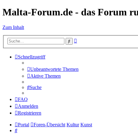
Malta-Forum.de - das Forum r
Zum Inhalt
Erweiterte
Suche
Suche
Schnellzugriff
Unbeantwortete Themen
Aktive Themen
Suche
FAQ
Anmelden
Registrieren
Portal
Foren-Übersicht
Kultur
Kunst
Suche