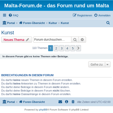
Malta-Forum.de - das Forum rund um Malta
FAQ
Registrieren
Anmelden
S
Portal
Foren-Übersicht
Kultur
Kunst
u
Kunst
c
Suche
Erweiterte Suche
Neues Thema
h
e
1
2
3
4
5
Nächste
110 Themen
In diesem Forum gibt es keine Themen oder Beiträge.
Gehe zu
BERECHTIGUNGEN IN DIESEM FORUM
Du darfst
keine
neuen Themen in diesem Forum erstellen.
Du darfst
keine
Antworten zu Themen in diesem Forum erstellen.
Du darfst deine Beiträge in diesem Forum
nicht
ändern.
Du darfst deine Beiträge in diesem Forum
nicht
löschen.
Du darfst
keine
Dateianhänge in diesem Forum erstellen.
Portal
Foren-Übersicht
Alle Zeiten sind
UTC+02:00
Powered by
phpBB
® Forum Software © phpBB Limited