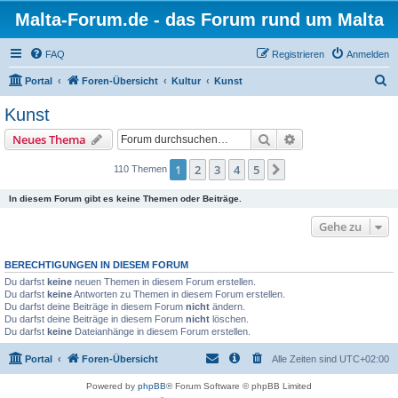
Malta-Forum.de - das Forum rund um Malta
FAQ
Registrieren
Anmelden
S
Portal
Foren-Übersicht
Kultur
Kunst
u
Kunst
c
Suche
Erweiterte Suche
Neues Thema
h
e
1
2
3
4
5
Nächste
110 Themen
In diesem Forum gibt es keine Themen oder Beiträge.
Gehe zu
BERECHTIGUNGEN IN DIESEM FORUM
Du darfst
keine
neuen Themen in diesem Forum erstellen.
Du darfst
keine
Antworten zu Themen in diesem Forum erstellen.
Du darfst deine Beiträge in diesem Forum
nicht
ändern.
Du darfst deine Beiträge in diesem Forum
nicht
löschen.
Du darfst
keine
Dateianhänge in diesem Forum erstellen.
Portal
Foren-Übersicht
Alle Zeiten sind
UTC+02:00
Powered by
phpBB
® Forum Software © phpBB Limited