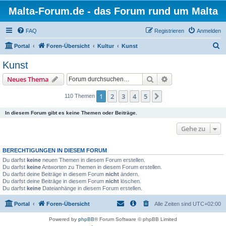
Malta-Forum.de - das Forum rund um Malta
FAQ
Registrieren
Anmelden
S
Portal
Foren-Übersicht
Kultur
Kunst
u
Kunst
c
Suche
Erweiterte Suche
Neues Thema
h
e
1
2
3
4
5
Nächste
110 Themen
In diesem Forum gibt es keine Themen oder Beiträge.
Gehe zu
BERECHTIGUNGEN IN DIESEM FORUM
Du darfst
keine
neuen Themen in diesem Forum erstellen.
Du darfst
keine
Antworten zu Themen in diesem Forum erstellen.
Du darfst deine Beiträge in diesem Forum
nicht
ändern.
Du darfst deine Beiträge in diesem Forum
nicht
löschen.
Du darfst
keine
Dateianhänge in diesem Forum erstellen.
Portal
Foren-Übersicht
Alle Zeiten sind
UTC+02:00
Powered by
phpBB
® Forum Software © phpBB Limited