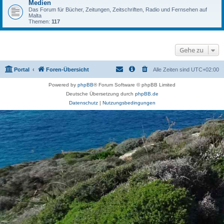
Medien
Das Forum für Bücher, Zeitungen, Zeitschriften, Radio und Fernsehen auf
Malta
Themen:
117
Gehe zu
Portal
Foren-Übersicht
Alle Zeiten sind
UTC+02:00
Powered by
phpBB
® Forum Software © phpBB Limited
Deutsche Übersetzung durch
phpBB.de
Datenschutz
|
Nutzungsbedingungen