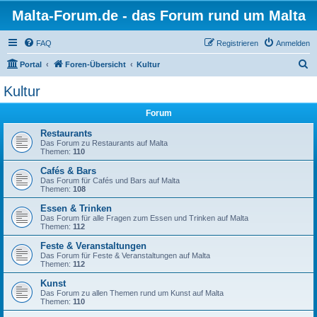
Malta-Forum.de - das Forum rund um Malta
FAQ
Registrieren
Anmelden
S
Portal
Foren-Übersicht
Kultur
u
Kultur
c
Forum
h
e
Restaurants
Das Forum zu Restaurants auf Malta
Themen:
110
Cafés & Bars
Das Forum für Cafés und Bars auf Malta
Themen:
108
Essen & Trinken
Das Forum für alle Fragen zum Essen und Trinken auf Malta
Themen:
112
Feste & Veranstaltungen
Das Forum für Feste & Veranstaltungen auf Malta
Themen:
112
Kunst
Das Forum zu allen Themen rund um Kunst auf Malta
Themen:
110