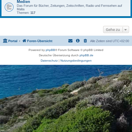
Medien
Das Forum für Bücher, Zeitungen, Zeitschriften, Radio und Fernsehen auf
Malta
Themen:
117
Gehe zu
Portal
Foren-Übersicht
Alle Zeiten sind
UTC+02:00
Powered by
phpBB
® Forum Software © phpBB Limited
Deutsche Übersetzung durch
phpBB.de
Datenschutz
|
Nutzungsbedingungen