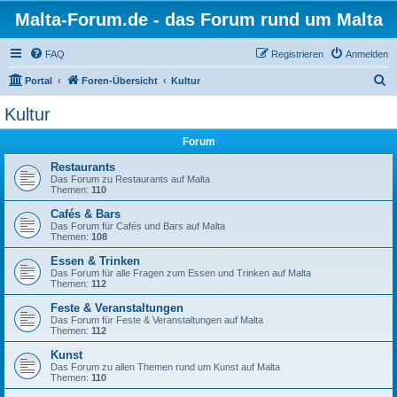
Malta-Forum.de - das Forum rund um Malta
FAQ
Registrieren
Anmelden
S
Portal
Foren-Übersicht
Kultur
u
Kultur
c
Forum
h
e
Restaurants
Das Forum zu Restaurants auf Malta
Themen:
110
Cafés & Bars
Das Forum für Cafés und Bars auf Malta
Themen:
108
Essen & Trinken
Das Forum für alle Fragen zum Essen und Trinken auf Malta
Themen:
112
Feste & Veranstaltungen
Das Forum für Feste & Veranstaltungen auf Malta
Themen:
112
Kunst
Das Forum zu allen Themen rund um Kunst auf Malta
Themen:
110