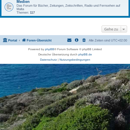
Medien
Das Forum für Bücher, Zeitungen, Zeitschriften, Radio und Fernsehen auf
Malta
Themen:
117
Gehe zu
Portal
Foren-Übersicht
Alle Zeiten sind
UTC+02:00
Powered by
phpBB
® Forum Software © phpBB Limited
Deutsche Übersetzung durch
phpBB.de
Datenschutz
|
Nutzungsbedingungen