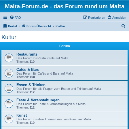
Malta-Forum.de - das Forum rund um Malta
FAQ
Registrieren
Anmelden
S
Portal
Foren-Übersicht
Kultur
u
Kultur
c
Forum
h
e
Restaurants
Das Forum zu Restaurants auf Malta
Themen:
110
Cafés & Bars
Das Forum für Cafés und Bars auf Malta
Themen:
108
Essen & Trinken
Das Forum für alle Fragen zum Essen und Trinken auf Malta
Themen:
112
Feste & Veranstaltungen
Das Forum für Feste & Veranstaltungen auf Malta
Themen:
112
Kunst
Das Forum zu allen Themen rund um Kunst auf Malta
Themen:
110