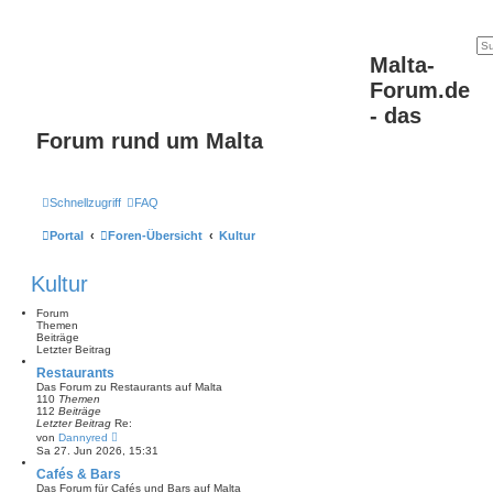
Malta-
Forum.de
- das
Forum rund um Malta
Schnellzugriff
FAQ
Portal
Foren-Übersicht
Kultur
Kultur
Forum
Themen
Beiträge
Letzter Beitrag
Restaurants
Das Forum zu Restaurants auf Malta
110
Themen
112
Beiträge
Letzter Beitrag
Re:
N
von
Dannyred
e
Sa 27. Jun 2026, 15:31
u
e
Cafés & Bars
s
Das Forum für Cafés und Bars auf Malta