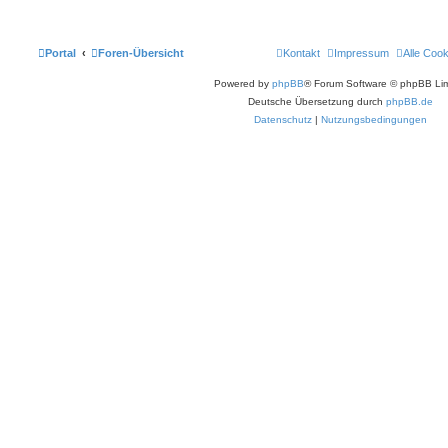
s
a
t
g
e
r
B
Portal
Foren-Übersicht
Kontakt
Impressum
Alle Coo
e
i
t
Powered by
phpBB
® Forum Software © phpBB Lim
r
a
Deutsche Übersetzung durch
phpBB.de
g
Datenschutz
|
Nutzungsbedingungen