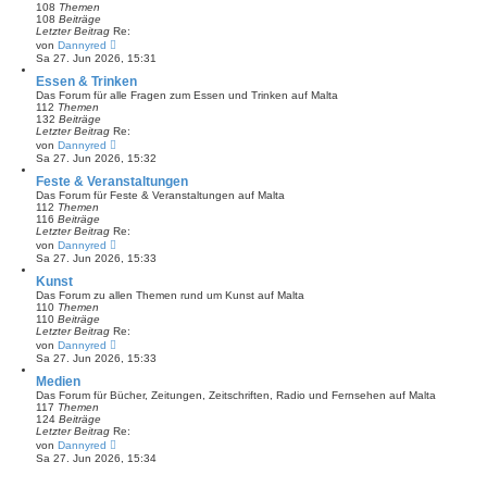
t
108
Themen
e
108
Beiträge
r
Letzter Beitrag
Re:
B
N
von
Dannyred
e
e
Sa 27. Jun 2026, 15:31
i
u
t
e
Essen & Trinken
r
s
Das Forum für alle Fragen zum Essen und Trinken auf Malta
a
t
112
Themen
g
e
132
Beiträge
r
Letzter Beitrag
Re:
B
N
von
Dannyred
e
e
Sa 27. Jun 2026, 15:32
i
u
t
e
Feste & Veranstaltungen
r
s
Das Forum für Feste & Veranstaltungen auf Malta
a
t
112
Themen
g
e
116
Beiträge
r
Letzter Beitrag
Re:
B
N
von
Dannyred
e
e
Sa 27. Jun 2026, 15:33
i
u
t
e
Kunst
r
s
Das Forum zu allen Themen rund um Kunst auf Malta
a
t
110
Themen
g
e
110
Beiträge
r
Letzter Beitrag
Re:
B
N
von
Dannyred
e
e
Sa 27. Jun 2026, 15:33
i
u
t
e
Medien
r
s
Das Forum für Bücher, Zeitungen, Zeitschriften, Radio und Fernsehen auf Malta
a
t
117
Themen
g
e
124
Beiträge
r
Letzter Beitrag
Re:
B
N
von
Dannyred
e
e
Sa 27. Jun 2026, 15:34
i
u
t
e
r