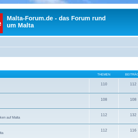
Malta-Forum.de - das Forum rund
um Malta
THEMEN
BEITRÄ
110
112
108
108
112
132
ken auf Malta
112
116
lta