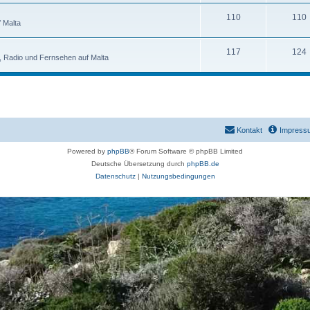
110
110
 Malta
117
124
n, Radio und Fernsehen auf Malta
Kontakt
Impress
Powered by
phpBB
® Forum Software © phpBB Limited
Deutsche Übersetzung durch
phpBB.de
Datenschutz
|
Nutzungsbedingungen