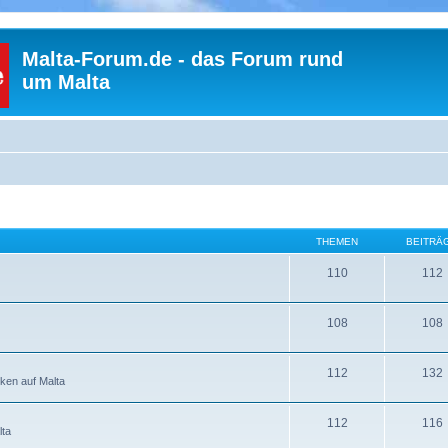
Malta-Forum.de - das Forum rund
um Malta
THEMEN
BEITRÄ
110
112
108
108
112
132
ken auf Malta
112
116
lta