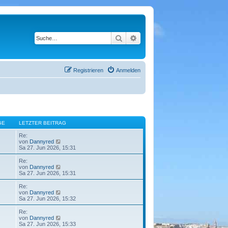
Suche
Erweiterte Suche
Registrieren
Anmelden
GE
LETZTER BEITRAG
Re:
N
von
Dannyred
e
Sa 27. Jun 2026, 15:31
u
e
Re:
s
N
von
Dannyred
t
e
Sa 27. Jun 2026, 15:31
e
u
r
e
Re:
B
s
N
von
Dannyred
e
t
e
Sa 27. Jun 2026, 15:32
i
e
u
t
r
e
Re:
r
B
s
N
von
Dannyred
a
e
t
e
Sa 27. Jun 2026, 15:33
g
i