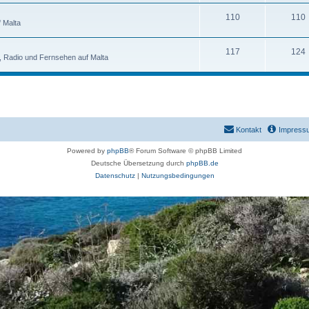
110
110
 Malta
117
124
n, Radio und Fernsehen auf Malta
Kontakt
Impress
Powered by
phpBB
® Forum Software © phpBB Limited
Deutsche Übersetzung durch
phpBB.de
Datenschutz
|
Nutzungsbedingungen